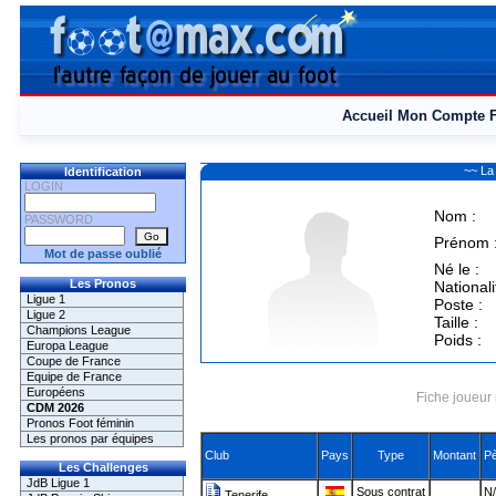
Accueil
Mon Compte
~~ La
Identification
LOGIN
Nom :
PASSWORD
Prénom 
Mot de passe oublié
Né le :
Les Pronos
Nationali
Ligue 1
Poste :
Ligue 2
Taille :
Champions League
Poids :
Europa League
Coupe de France
Equipe de France
Européens
Fiche joueur 
CDM 2026
Pronos Foot féminin
Les pronos par équipes
Club
Pays
Type
Montant
Pè
Les Challenges
JdB Ligue 1
Sous contrat
N/
Tenerife