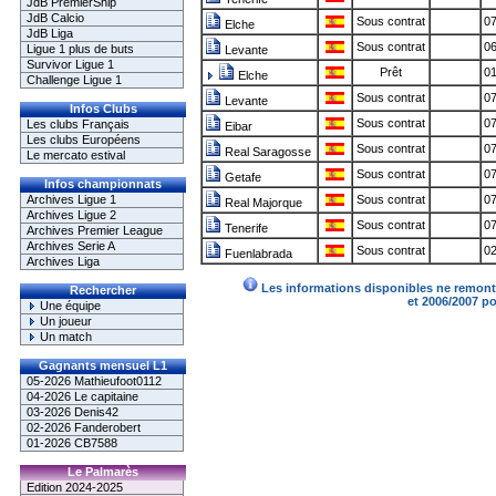
JdB PremierShip
JdB Calcio
Sous contrat
07
Elche
JdB Liga
Sous contrat
06
Ligue 1 plus de buts
Levante
Survivor Ligue 1
Prêt
01
Elche
Challenge Ligue 1
Sous contrat
07
Levante
Infos Clubs
Sous contrat
07
Les clubs Français
Eibar
Les clubs Européens
Sous contrat
07
Real Saragosse
Le mercato estival
Sous contrat
07
Getafe
Infos championnats
Archives Ligue 1
Sous contrat
07
Real Majorque
Archives Ligue 2
Sous contrat
07
Tenerife
Archives Premier League
Archives Serie A
Sous contrat
02
Fuenlabrada
Archives Liga
Les informations disponibles ne remonte
Rechercher
et 2006/2007 p
Une équipe
Un joueur
Un match
Gagnants mensuel L1
05-2026 Mathieufoot0112
04-2026 Le capitaine
03-2026 Denis42
02-2026 Fanderobert
01-2026 CB7588
Le Palmarès
Edition 2024-2025