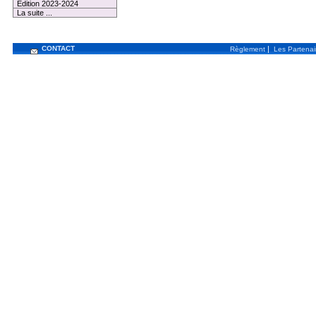
Edition 2023-2024
La suite ...
CONTACT
|
Règlement
Les Partenai