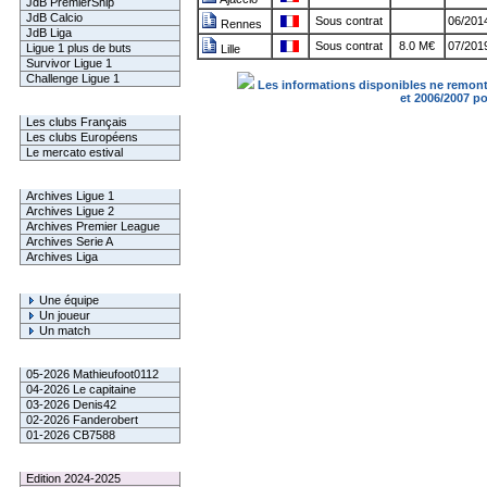
JdB PremierShip
JdB Calcio
Sous contrat
06/2014
Rennes
JdB Liga
Sous contrat
8.0 M€
07/2019
Ligue 1 plus de buts
Lille
Survivor Ligue 1
Challenge Ligue 1
Les informations disponibles ne remonte
et 2006/2007 p
Infos Clubs
Les clubs Français
Les clubs Européens
Le mercato estival
Infos championnats
Archives Ligue 1
Archives Ligue 2
Archives Premier League
Archives Serie A
Archives Liga
Rechercher
Une équipe
Un joueur
Un match
Gagnants mensuel L1
05-2026 Mathieufoot0112
04-2026 Le capitaine
03-2026 Denis42
02-2026 Fanderobert
01-2026 CB7588
Le Palmarès
Edition 2024-2025