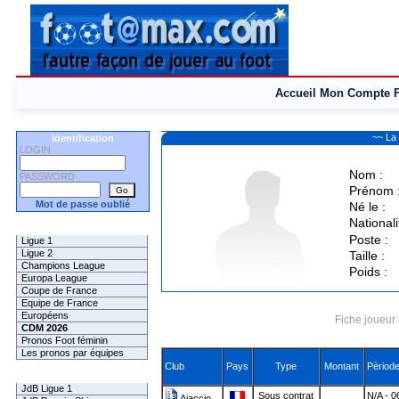
Accueil
Mon Compte
~~ La
Identification
LOGIN
Nom :
PASSWORD
Prénom 
Mot de passe oublié
Né le :
Nationali
Les Pronos
Poste :
Ligue 1
Ligue 2
Taille :
Champions League
Poids :
Europa League
Coupe de France
Equipe de France
Européens
Fiche joueur 
CDM 2026
Pronos Foot féminin
Les pronos par équipes
Club
Pays
Type
Montant
Pèriod
Les Challenges
JdB Ligue 1
Sous contrat
N/A - 0
Ajaccio