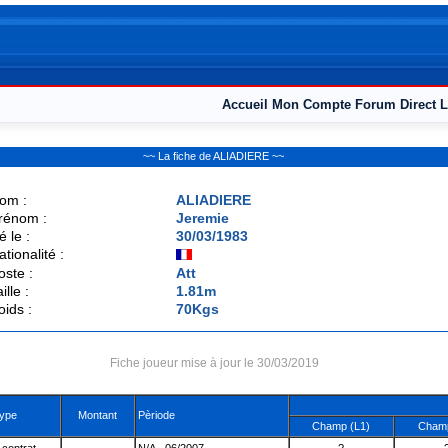
Accueil
Mon Compte
Forum
Direct L
~~ La fiche de ALIADIERE ~~
om :
ALIADIERE
rénom :
Jeremie
é le :
30/03/1983
ationalité :
oste :
Att
ille :
1.81m
oids :
70Kgs
Fiche joueur mise à jour le 30/03/2019
ype
Montant
Pèriode
Champ (L1)
Champ