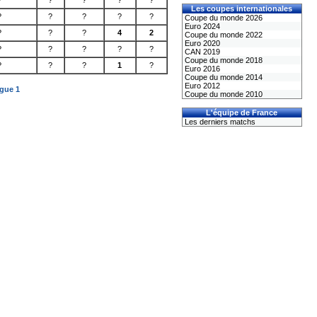
?
?
?
?
?
Les coupes internationales
?
?
?
?
?
Coupe du monde 2026
Euro 2024
?
?
?
4
2
Coupe du monde 2022
Euro 2020
?
?
?
?
?
CAN 2019
Coupe du monde 2018
?
?
?
1
?
Euro 2016
Coupe du monde 2014
Euro 2012
igue 1
Coupe du monde 2010
L'équipe de France
Les derniers matchs