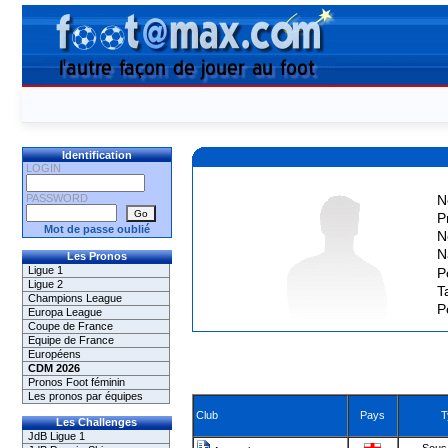
Identification
LOGIN
PASSWORD
N
P
Mot de passe oublié
N
N
Les Pronos
Ligue 1
P
Ligue 2
Ta
Champions League
P
Europa League
Coupe de France
Equipe de France
Européens
CDM 2026
Pronos Foot féminin
Les pronos par équipes
Club
Pays
T
Les Challenges
JdB Ligue 1