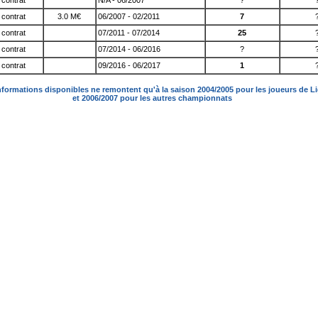
contrat
N/A - 06/2007
?
contrat
3.0 M€
06/2007 - 02/2011
7
contrat
07/2011 - 07/2014
25
contrat
07/2014 - 06/2016
?
contrat
09/2016 - 06/2017
1
nformations disponibles ne remontent qu'à la saison 2004/2005 pour les joueurs de L
et 2006/2007 pour les autres championnats