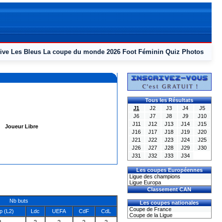
ive
Les Bleus
La coupe du monde 2026
Foot Féminin
Quiz
Photos
Tous les Résultats
J1
J2
J3
J4
J5
J6
J7
J8
J9
J10
J11
J12
J13
J14
J15
Joueur Libre
J16
J17
J18
J19
J20
J21
J22
J23
J24
J25
J26
J27
J28
J29
J30
J31
J32
J33
J34
Les coupes Européennes
Ligue des champions
Ligue Europa
Classement CAN
Nb buts
Les coupes nationales
Coupe de France
 (L2)
Ldc
UEFA
CdF
CdL
Coupe de la Ligue