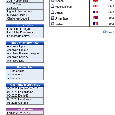
Sous 
JdB PremierShip
Arsenal
JdB Calcio
Sous 
Middlesbrough
JdB Liga
Ligue 1 plus de buts
Sous 
Lorient
Survivor Ligue 1
Sous 
Challenge Ligue 1
Umm Salal
Sous 
Lorient
Infos Clubs
Les clubs Français
Les clubs Européens
Les i
Le mercato estival
Infos championnats
Archives Ligue 1
Archives Ligue 2
Archives Premier League
Archives Serie A
Archives Liga
Rechercher
Une équipe
Un joueur
Un match
Gagnants mensuel L1
05-2026 Mathieufoot0112
04-2026 Le capitaine
03-2026 Denis42
02-2026 Fanderobert
01-2026 CB7588
Le Palmarès
Edition 2024-2025