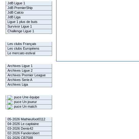
JdB Ligue 1
JdB PremierShip
JdB Calcio
JdB Liga
Ligue 1 plus de buts
Survivor Ligue 1
Challenge Ligue 1
Infos Clubs
Les clubs Français
Les clubs Européens
Le mercato estival
Infos championnats
Archives Ligue 1
Archives Ligue 2
Archives Premier League
Archives Serie A
Archives Liga
Rechercher
Une équipe
Un joueur
Un match
Gagnants mensuel L1
05-2026 Mathieufoot0112
04-2026 Le capitaine
03-2026 Denis42
02-2026 Fanderobert
01-2026 CB7588