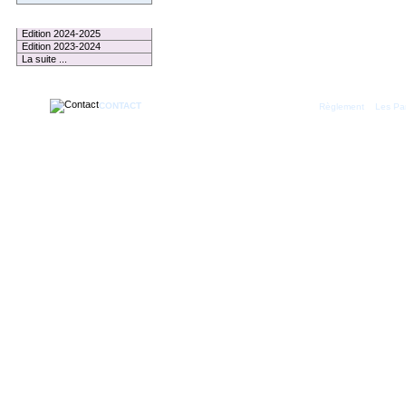
Le Palmarès
Edition 2024-2025
Edition 2023-2024
La suite ...
CONTACT
|
Règlement
Les Par