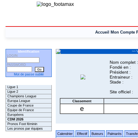
Accueil
Mon Compte
~~ V
Identification
LOGIN
Nom complet :
PASSWORD
Fondé en :
Président :
Mot de passe oublié
Entraineur :
Stade :
Les Pronos
Ligue 1
Site officiel :
Ligue 2
Champions League
Europa League
Classement
Coupe de France
e
Equipe de France
Européens
CDM 2026
Pronos Foot féminin
Les pronos par équipes
Calendrier
Effectif
Buteurs
Palmarès
Transfe
Les Challenges