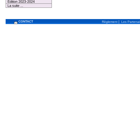
Edition 2023-2024
La suite ...
CONTACT
|
Règlement
Les Partenai