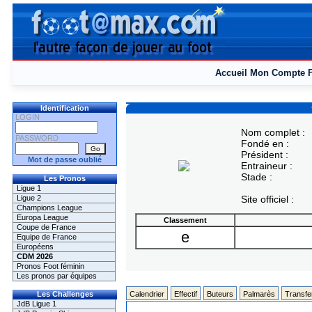
Accueil
Mon Compte
Identification
LOGIN
Nom complet :
PASSWORD
Fondé en :
Président :
Mot de passe oublié
Entraineur :
Stade :
Les Pronos
Ligue 1
Ligue 2
Site officiel :
Champions League
Europa League
Classement
Coupe de France
e
Equipe de France
Européens
CDM 2026
Pronos Foot féminin
Les pronos par équipes
Les Challenges
Calendrier
Effectif
Buteurs
Palmarès
Transfe
JdB Ligue 1