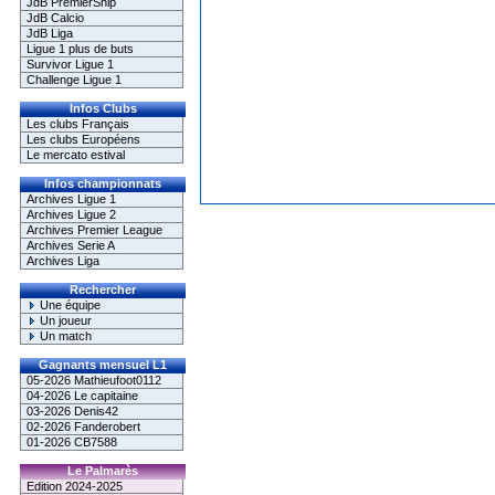
JdB PremierShip
JdB Calcio
JdB Liga
Ligue 1 plus de buts
Survivor Ligue 1
Challenge Ligue 1
Infos Clubs
Les clubs Français
Les clubs Européens
Le mercato estival
Infos championnats
Archives Ligue 1
Archives Ligue 2
Archives Premier League
Archives Serie A
Archives Liga
Rechercher
Une équipe
Un joueur
Un match
Gagnants mensuel L1
05-2026 Mathieufoot0112
04-2026 Le capitaine
03-2026 Denis42
02-2026 Fanderobert
01-2026 CB7588
Le Palmarès
Edition 2024-2025