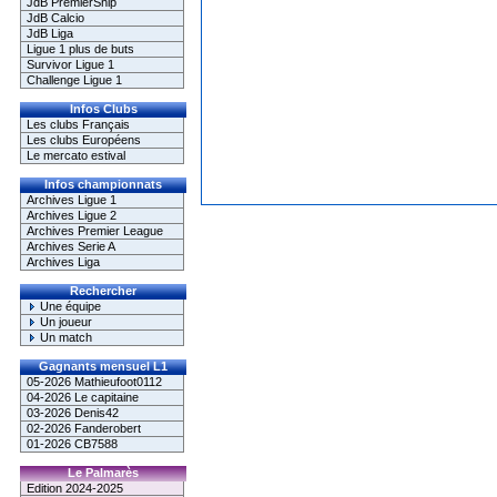
JdB PremierShip
JdB Calcio
JdB Liga
Ligue 1 plus de buts
Survivor Ligue 1
Challenge Ligue 1
Infos Clubs
Les clubs Français
Les clubs Européens
Le mercato estival
Infos championnats
Archives Ligue 1
Archives Ligue 2
Archives Premier League
Archives Serie A
Archives Liga
Rechercher
Une équipe
Un joueur
Un match
Gagnants mensuel L1
05-2026 Mathieufoot0112
04-2026 Le capitaine
03-2026 Denis42
02-2026 Fanderobert
01-2026 CB7588
Le Palmarès
Edition 2024-2025