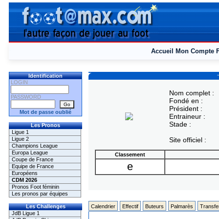
Accueil
Mon Compte
Identification
LOGIN
Nom complet :
PASSWORD
Fondé en :
Président :
Mot de passe oublié
Entraineur :
Stade :
Les Pronos
Ligue 1
Ligue 2
Site officiel :
Champions League
Europa League
Classement
Coupe de France
e
Equipe de France
Européens
CDM 2026
Pronos Foot féminin
Les pronos par équipes
Les Challenges
Calendrier
Effectif
Buteurs
Palmarès
Transfe
JdB Ligue 1