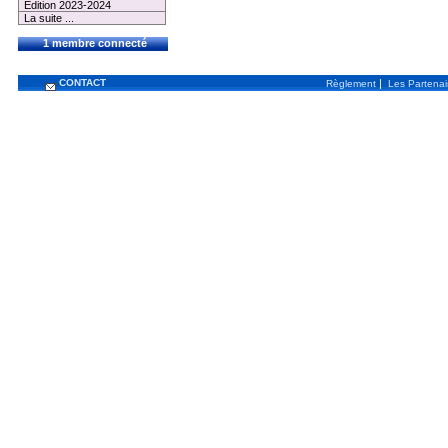
Edition 2023-2024
La suite ...
1 membre connecté
CONTACT
|
Règlement
Les Partenai