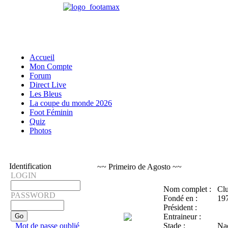
Accueil
Mon Compte
Forum
Direct Live
Les Bleus
La coupe du monde 2026
Foot Féminin
Quiz
Photos
Identification
~~ Primeiro de Agosto ~~
LOGIN
Nom complet :
Clu
PASSWORD
Fondé en :
19
Président :
Entraineur :
Mot de passe oublié
Stade :
Nac