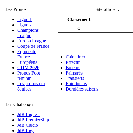
Les Pronos
Site officiel :
Ligue 1
Classement
Ligue 2
e
Champions
League
Europa League
Coupe de France
Equipe de
France
Calendrier
Européens
Effectif
CDM 2026
Buteurs
Pronos Foot
Palmarès
féminin
Transferts
Les pronos par
Entraineurs
équipes
Dernières saisons
Les Challenges
JdB Ligue 1
JdB PremierShip
JdB Calcio
JdB Liga