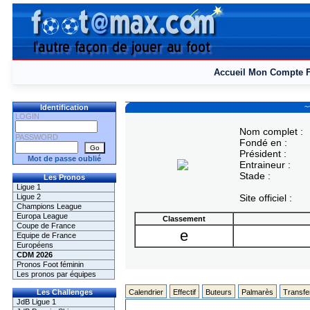
Accueil
Mon Compte
~
Identification
LOGIN
Nom complet :
PASSWORD
Fondé en :
Président :
Mot de passe oublié
Entraineur :
Stade :
Les Pronos
Ligue 1
Ligue 2
Site officiel :
Champions League
Europa League
Classement
Coupe de France
e
Equipe de France
Européens
CDM 2026
Pronos Foot féminin
Les pronos par équipes
Les Challenges
Calendrier
Effectif
Buteurs
Palmarès
Transfe
JdB Ligue 1