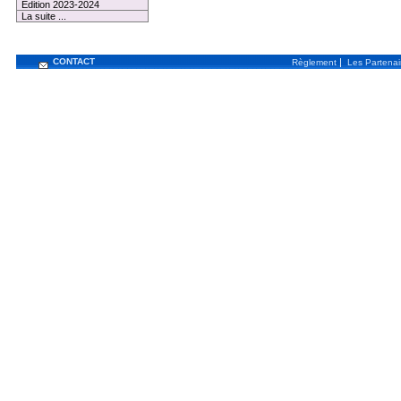
Edition 2023-2024
La suite ...
CONTACT
|
Règlement
Les Partenai