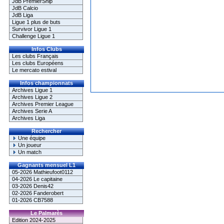
JdB PremierShip
JdB Calcio
JdB Liga
Ligue 1 plus de buts
Survivor Ligue 1
Challenge Ligue 1
Infos Clubs
Les clubs Français
Les clubs Européens
Le mercato estival
Infos championnats
Archives Ligue 1
Archives Ligue 2
Archives Premier League
Archives Serie A
Archives Liga
Rechercher
Une équipe
Un joueur
Un match
Gagnants mensuel L1
05-2026 Mathieufoot0112
04-2026 Le capitaine
03-2026 Denis42
02-2026 Fanderobert
01-2026 CB7588
Le Palmarès
Edition 2024-2025