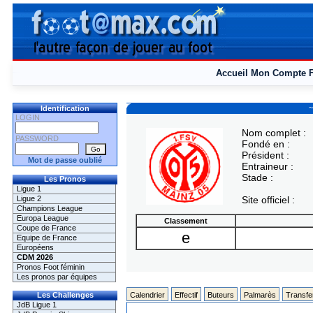
Accueil
Mon Compte
~
Identification
LOGIN
Nom complet :
PASSWORD
Fondé en :
Président :
Mot de passe oublié
Entraineur :
Stade :
Les Pronos
Ligue 1
Ligue 2
Site officiel :
Champions League
Europa League
Classement
Coupe de France
e
Equipe de France
Européens
CDM 2026
Pronos Foot féminin
Les pronos par équipes
Les Challenges
Calendrier
Effectif
Buteurs
Palmarès
Transfe
JdB Ligue 1