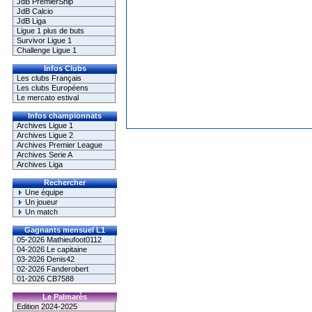
JdB PremierShip
JdB Calcio
JdB Liga
Ligue 1 plus de buts
Survivor Ligue 1
Challenge Ligue 1
Infos Clubs
Les clubs Français
Les clubs Européens
Le mercato estival
Infos championnats
Archives Ligue 1
Archives Ligue 2
Archives Premier League
Archives Serie A
Archives Liga
Rechercher
Une équipe
Un joueur
Un match
Gagnants mensuel L1
05-2026 Mathieufoot0112
04-2026 Le capitaine
03-2026 Denis42
02-2026 Fanderobert
01-2026 CB7588
Le Palmarès
Edition 2024-2025