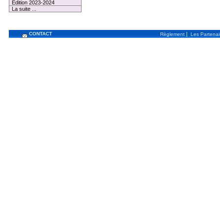
Edition 2023-2024
La suite ...
CONTACT
|
Règlement
Les Partenai