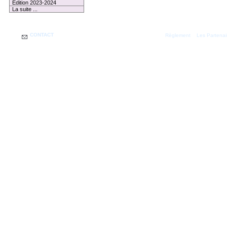
Edition 2023-2024
La suite ...
CONTACT
|
Règlement
Les Partenai