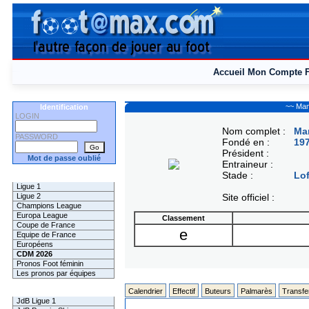
Accueil
Mon Compte
~~ Mam
Identification
LOGIN
Nom complet :
Ma
PASSWORD
Fondé en :
19
Président :
Mot de passe oublié
Entraineur :
Stade :
Lof
Les Pronos
Ligue 1
Ligue 2
Site officiel :
Champions League
Europa League
Classement
Coupe de France
e
Equipe de France
Européens
CDM 2026
Pronos Foot féminin
Les pronos par équipes
Les Challenges
Calendrier
Effectif
Buteurs
Palmarès
Transfe
JdB Ligue 1