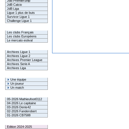
JdB PremierShip
JdB Calcio
JdB Liga
Ligue 1 plus de buts
Survivor Ligue 1
Challenge Ligue 1
Infos Clubs
Les clubs Français
Les clubs Européens
Le mercato estival
Infos championnats
Archives Ligue 1
Archives Ligue 2
Archives Premier League
Archives Serie A
Archives Liga
Rechercher
Une équipe
Un joueur
Un match
Gagnants mensuel L1
05-2026 Mathieufoot0112
04-2026 Le capitaine
03-2026 Denis42
02-2026 Fanderobert
01-2026 CB7588
Le Palmarès
Edition 2024-2025