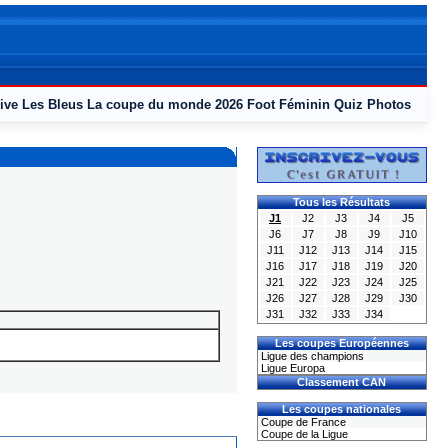
ive
Les Bleus
La coupe du monde 2026
Foot Féminin
Quiz
Photos
Tous les Résultats
J1
J2
J3
J4
J5
J6
J7
J8
J9
J10
J11
J12
J13
J14
J15
J16
J17
J18
J19
J20
J21
J22
J23
J24
J25
J26
J27
J28
J29
J30
J31
J32
J33
J34
Les coupes Européennes
Ligue des champions
Ligue Europa
Classement CAN
Les coupes nationales
Coupe de France
Coupe de la Ligue