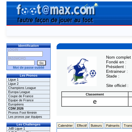
Identification
LOGIN
Nom complet 
PASSWORD
Fondé en :
Président :
Mot de passe oublié
Entraineur :
Les Pronos
Stade :
Ligue 1
Ligue 2
Site officiel :
Champions League
Europa League
Classement
Coupe de France
e
Equipe de France
Européens
CDM 2026
Pronos Foot féminin
Les pronos par équipes
Les Challenges
Calendrier
Effectif
Buteurs
Palmarès
Trans
JdB Ligue 1