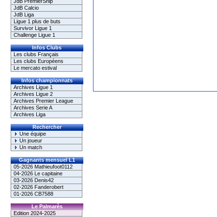
JdB PremierShip
JdB Calcio
JdB Liga
Ligue 1 plus de buts
Survivor Ligue 1
Challenge Ligue 1
Infos Clubs
Les clubs Français
Les clubs Européens
Le mercato estival
Infos championnats
Archives Ligue 1
Archives Ligue 2
Archives Premier League
Archives Serie A
Archives Liga
Rechercher
Une équipe
Un joueur
Un match
Gagnants mensuel L1
05-2026 Mathieufoot0112
04-2026 Le capitaine
03-2026 Denis42
02-2026 Fanderobert
01-2026 CB7588
Le Palmarès
Edition 2024-2025