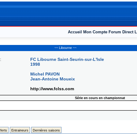
Accueil
Mon Compte
Forum
Direct L
~~ Libourne ~~
:
FC Libourne Saint-Seurin-sur-L'Isle
1998
Michel PAVON
Jean-Antoine Moueix
http://www.fclss.com
Série en cours en championnat
ferts
Entraineurs
Dernières saisons