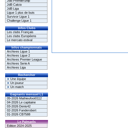
JdB PremierShip
JdB Calcio
JdB Liga
Ligue 1 plus de buts
Survivor Ligue 1
Challenge Ligue 1
Infos Clubs
Les clubs Français
Les clubs Européens
Le mercato estival
Infos championnats
Archives Ligue 1
Archives Ligue 2
Archives Premier League
Archives Serie A
Archives Liga
Rechercher
Une équipe
Un joueur
Un match
Gagnants mensuel L1
05-2026 Mathieufoot0112
04-2026 Le capitaine
03-2026 Denis42
02-2026 Fanderobert
01-2026 CB7588
Le Palmarès
Edition 2024-2025