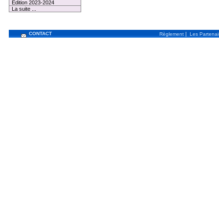
Edition 2023-2024
La suite ...
CONTACT
|
Règlement
Les Partenai