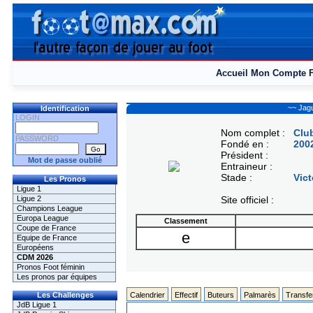
Accueil
Mon Compte
~~ Jag
Identification
LOGIN
Nom complet :
Clu
PASSWORD
Fondé en :
200
Président :
Mot de passe oublié
Entraineur :
Stade :
Vic
Les Pronos
Ligue 1
Ligue 2
Site officiel :
Champions League
Europa League
Classement
Coupe de France
e
Equipe de France
Européens
CDM 2026
Pronos Foot féminin
Les pronos par équipes
Les Challenges
Calendrier
Effectif
Buteurs
Palmarès
Transfe
JdB Ligue 1