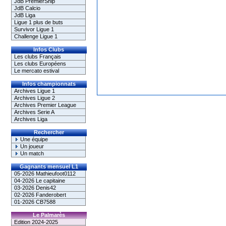
JdB PremierShip
JdB Calcio
JdB Liga
Ligue 1 plus de buts
Survivor Ligue 1
Challenge Ligue 1
Infos Clubs
Les clubs Français
Les clubs Européens
Le mercato estival
Infos championnats
Archives Ligue 1
Archives Ligue 2
Archives Premier League
Archives Serie A
Archives Liga
Rechercher
Une équipe
Un joueur
Un match
Gagnants mensuel L1
05-2026 Mathieufoot0112
04-2026 Le capitaine
03-2026 Denis42
02-2026 Fanderobert
01-2026 CB7588
Le Palmarès
Edition 2024-2025