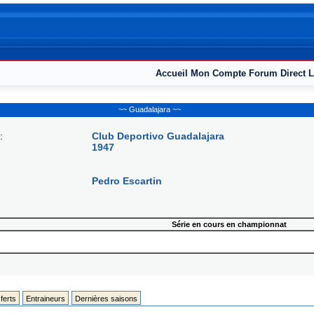
Accueil
Mon Compte
Forum
Direct L
~~ Guadalajara ~~
:
Club Deportivo Guadalajara
1947
Pedro Escartin
Série en cours en championnat
ferts
Entraineurs
Dernières saisons