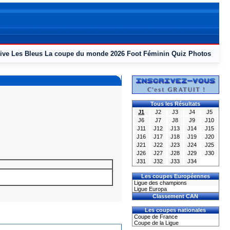
ive
Les Bleus
La coupe du monde 2026
Foot Féminin
Quiz
Photos
Tous les Résultats
J1
J2
J3
J4
J5
J6
J7
J8
J9
J10
J11
J12
J13
J14
J15
J16
J17
J18
J19
J20
J21
J22
J23
J24
J25
J26
J27
J28
J29
J30
J31
J32
J33
J34
Les coupes Européennes
Ligue des champions
Ligue Europa
Classement CAN
Les coupes nationales
Coupe de France
Coupe de la Ligue