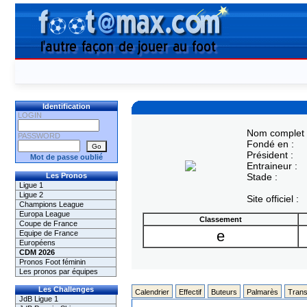
Identification
LOGIN
Nom complet 
PASSWORD
Fondé en :
Président :
Mot de passe oublié
Entraineur :
Les Pronos
Stade :
Ligue 1
Ligue 2
Site officiel :
Champions League
Europa League
Classement
Coupe de France
e
Equipe de France
Européens
CDM 2026
Pronos Foot féminin
Les pronos par équipes
Les Challenges
Calendrier
Effectif
Buteurs
Palmarès
Trans
JdB Ligue 1