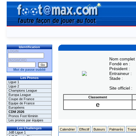
Identification
LOGIN
Nom complet 
PASSWORD
Fondé en :
Président :
Mot de passe oublié
Entraineur :
Les Pronos
Stade :
Ligue 1
Ligue 2
Site officiel :
Champions League
Europa League
Classement
Coupe de France
e
Equipe de France
Européens
CDM 2026
Pronos Foot féminin
Les pronos par équipes
Les Challenges
Calendrier
Effectif
Buteurs
Palmarès
Trans
JdB Ligue 1