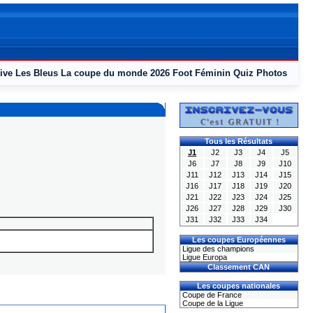
ive
Les Bleus
La coupe du monde 2026
Foot Féminin
Quiz
Photos
Tous les Résultats
J1
J2
J3
J4
J5
J6
J7
J8
J9
J10
J11
J12
J13
J14
J15
J16
J17
J18
J19
J20
J21
J22
J23
J24
J25
J26
J27
J28
J29
J30
J31
J32
J33
J34
Les coupes Européennes
Ligue des champions
Ligue Europa
Classement CAN
Les coupes nationales
Coupe de France
Coupe de la Ligue