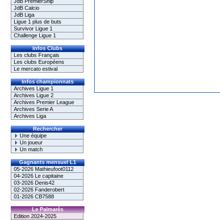
JdB PremierShip
JdB Calcio
JdB Liga
Ligue 1 plus de buts
Survivor Ligue 1
Challenge Ligue 1
Infos Clubs
Les clubs Français
Les clubs Européens
Le mercato estival
Infos championnats
Archives Ligue 1
Archives Ligue 2
Archives Premier League
Archives Serie A
Archives Liga
Rechercher
Une équipe
Un joueur
Un match
Gagnants mensuel L1
05-2026 Mathieufoot0112
04-2026 Le capitaine
03-2026 Denis42
02-2026 Fanderobert
01-2026 CB7588
Le Palmarès
Edition 2024-2025