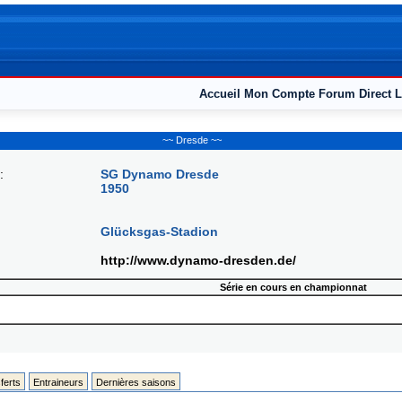
Accueil
Mon Compte
Forum
Direct L
~~ Dresde ~~
:
SG Dynamo Dresde
1950
Glücksgas-Stadion
http://www.dynamo-dresden.de/
Série en cours en championnat
ferts
Entraineurs
Dernières saisons