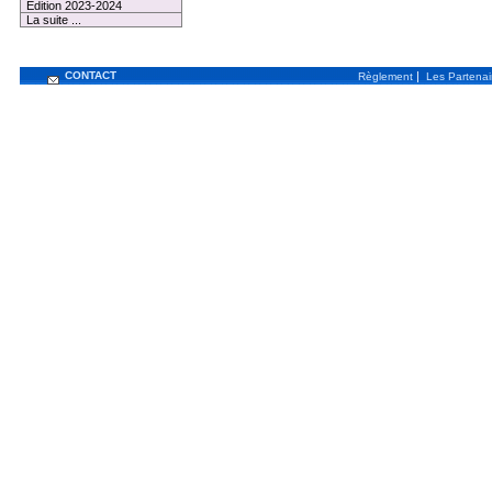
Edition 2023-2024
La suite ...
CONTACT
|
Règlement
Les Partenai