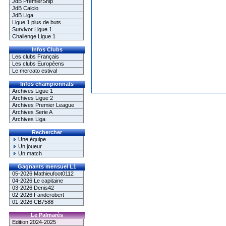
JdB PremierShip
JdB Calcio
JdB Liga
Ligue 1 plus de buts
Survivor Ligue 1
Challenge Ligue 1
Infos Clubs
Les clubs Français
Les clubs Européens
Le mercato estival
Infos championnats
Archives Ligue 1
Archives Ligue 2
Archives Premier League
Archives Serie A
Archives Liga
Rechercher
Une équipe
Un joueur
Un match
Gagnants mensuel L1
05-2026 Mathieufoot0112
04-2026 Le capitaine
03-2026 Denis42
02-2026 Fanderobert
01-2026 CB7588
Le Palmarès
Edition 2024-2025