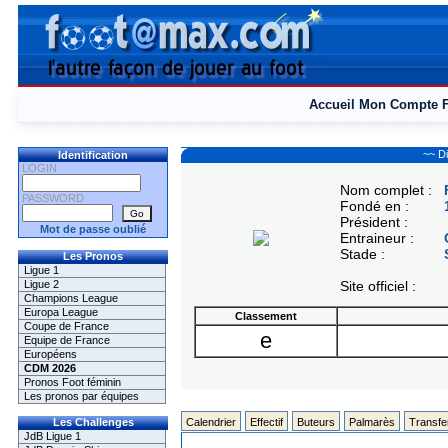
Accueil
Mon Compte
~~ D
Identification
LOGIN
Nom complet :
PASSWORD
Fondé en :
Président :
Mot de passe oublié
Entraineur :
Stade :
Les Pronos
Ligue 1
Ligue 2
Site officiel :
Champions League
Europa League
Classement
Coupe de France
e
Equipe de France
Européens
CDM 2026
Pronos Foot féminin
Les pronos par équipes
Les Challenges
Calendrier
Effectif
Buteurs
Palmarès
Transfe
JdB Ligue 1