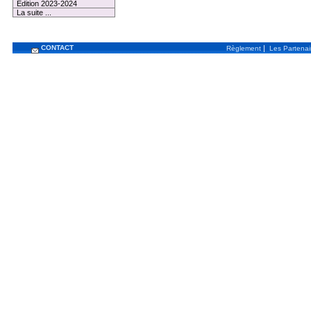
Edition 2023-2024
La suite ...
CONTACT
|
Règlement
Les Partenai