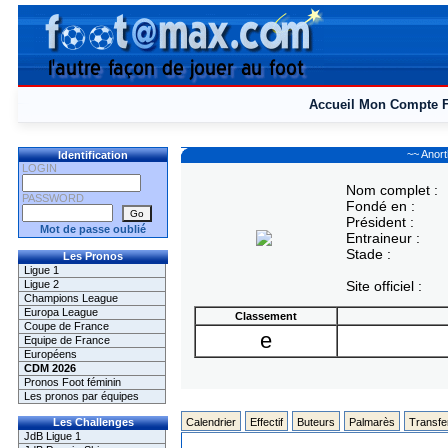
Accueil
Mon Compte
~~ Anor
Identification
LOGIN
Nom complet :
PASSWORD
Fondé en :
Président :
Mot de passe oublié
Entraineur :
Stade :
Les Pronos
Ligue 1
Ligue 2
Site officiel :
Champions League
Europa League
Classement
Coupe de France
e
Equipe de France
Européens
CDM 2026
Pronos Foot féminin
Les pronos par équipes
Les Challenges
Calendrier
Effectif
Buteurs
Palmarès
Transfe
JdB Ligue 1