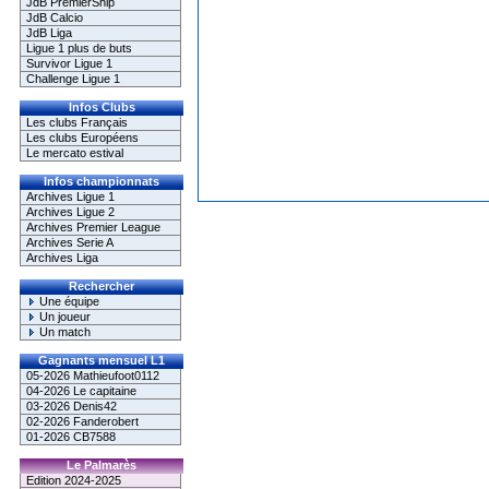
JdB PremierShip
JdB Calcio
JdB Liga
Ligue 1 plus de buts
Survivor Ligue 1
Challenge Ligue 1
Infos Clubs
Les clubs Français
Les clubs Européens
Le mercato estival
Infos championnats
Archives Ligue 1
Archives Ligue 2
Archives Premier League
Archives Serie A
Archives Liga
Rechercher
Une équipe
Un joueur
Un match
Gagnants mensuel L1
05-2026 Mathieufoot0112
04-2026 Le capitaine
03-2026 Denis42
02-2026 Fanderobert
01-2026 CB7588
Le Palmarès
Edition 2024-2025