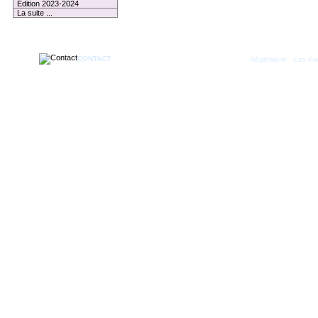
Edition 2023-2024
La suite ...
1 membre connecté
CONTACT
|
Règlement
Les Par