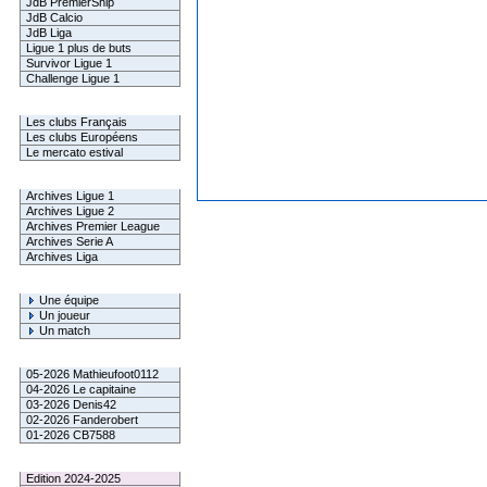
JdB PremierShip
JdB Calcio
JdB Liga
Ligue 1 plus de buts
Survivor Ligue 1
Challenge Ligue 1
Infos Clubs
Les clubs Français
Les clubs Européens
Le mercato estival
Infos championnats
Archives Ligue 1
Archives Ligue 2
Archives Premier League
Archives Serie A
Archives Liga
Rechercher
Une équipe
Un joueur
Un match
Gagnants mensuel L1
05-2026 Mathieufoot0112
04-2026 Le capitaine
03-2026 Denis42
02-2026 Fanderobert
01-2026 CB7588
Le Palmarès
Edition 2024-2025