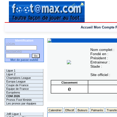
Accueil
Mon Compte
Identification
LOGIN
Nom complet :
PASSWORD
Fondé en :
Président :
Mot de passe oublié
Entraineur :
Stade :
Les Pronos
Ligue 1
Ligue 2
Site officiel :
Champions League
Europa League
Classement
Coupe de France
e
Equipe de France
Européens
CDM 2026
Pronos Foot féminin
Les pronos par équipes
Les Challenges
Calendrier
Effectif
Buteurs
Palmarès
Transfe
JdB Ligue 1