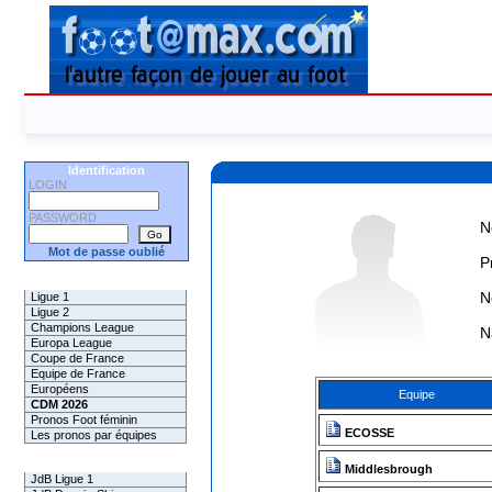
Identification
LOGIN
PASSWORD
N
Mot de passe oublié
P
Les Pronos
N
Ligue 1
Ligue 2
Champions League
N
Europa League
Coupe de France
Equipe de France
Européens
Equipe
CDM 2026
Pronos Foot féminin
ECOSSE
Les pronos par équipes
Les Challenges
Middlesbrough
JdB Ligue 1