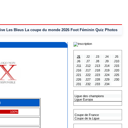
ive
Les Bleus
La coupe du monde 2026
Foot Féminin
Quiz
Photos
Tous les Résultats
J1
J2
J3
J4
J5
J6
J7
J8
J9
J10
J11
J12
J13
J14
J15
J16
J17
J18
J19
J20
J21
J22
J23
J24
J25
J26
J27
J28
J29
J30
J31
J32
J33
J34
Les coupes Européennes
Ligue des champions
Ligue Europa
)
Classement CAN
Les coupes nationales
100%
Coupe de France
Coupe de la Ligue
Les coupes internationales