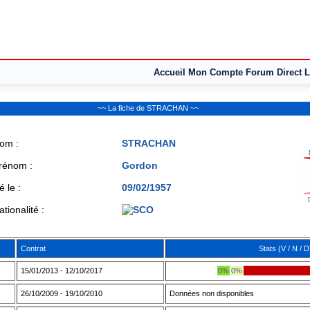
Accueil
Mon Compte
Forum
Direct L
~~ La fiche de STRACHAN ~~
om :
STRACHAN
rénom :
Gordon
é le :
09/02/1957
ationalité :
Contrat
Stats (V / N / D
15/01/2013 - 12/10/2017
0%
0%
26/10/2009 - 19/10/2010
Données non disponibles