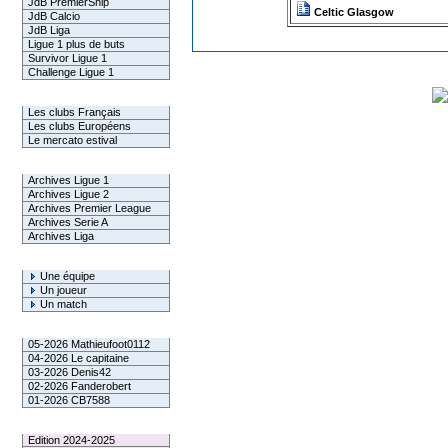
JdB PremierShip
Celtic Glasgow
JdB Calcio
JdB Liga
Ligue 1 plus de buts
Survivor Ligue 1
Challenge Ligue 1
Infos Clubs
Les clubs Français
Les clubs Européens
Le mercato estival
Infos championnats
Archives Ligue 1
Archives Ligue 2
Archives Premier League
Archives Serie A
Archives Liga
Rechercher
Une équipe
Un joueur
Un match
Gagnants mensuel L1
05-2026 Mathieufoot0112
04-2026 Le capitaine
03-2026 Denis42
02-2026 Fanderobert
01-2026 CB7588
Le Palmarès
Edition 2024-2025