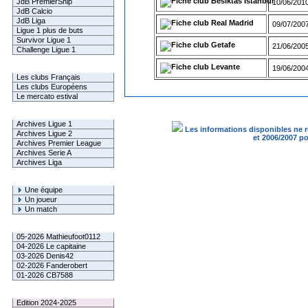
Besiktas Istanbul
JdB PremierShip
10/06/2010
JdB Calcio
JdB Liga
Real Madrid
09/07/2007
Ligue 1 plus de buts
Survivor Ligue 1
Getafe
21/06/2005
Challenge Ligue 1
Levante
Infos Clubs
19/06/2004
Les clubs Français
Les clubs Européens
Le mercato estival
Infos championnats
Archives Ligue 1
Les informations disponibles ne r
Archives Ligue 2
et 2006/2007 p
Archives Premier League
Archives Serie A
Archives Liga
Rechercher
Une équipe
Un joueur
Un match
Gagnants mensuel L1
05-2026 Mathieufoot0112
04-2026 Le capitaine
03-2026 Denis42
02-2026 Fanderobert
01-2026 CB7588
Le Palmarès
Edition 2024-2025