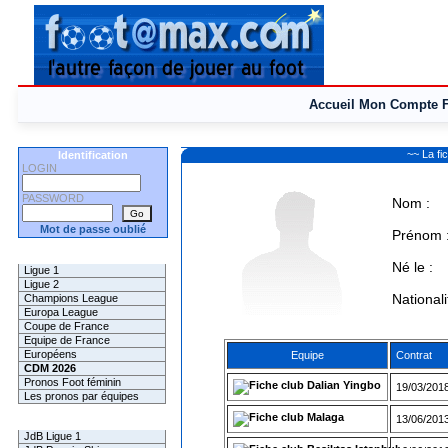
Accueil
Mon Compte
~~ La f
Identification
LOGIN
PASSWORD
Nom :
Mot de passe oublié
Prénom 
Les Pronos
Né le :
Ligue 1
Ligue 2
Nationali
Champions League
Europa League
Coupe de France
Equipe de France
Européens
Equipe
Contrat
CDM 2026
Pronos Foot féminin
Dalian Yingbo
19/03/2018
Les pronos par équipes
Malaga
13/06/2013
Les Challenges
JdB Ligue 1