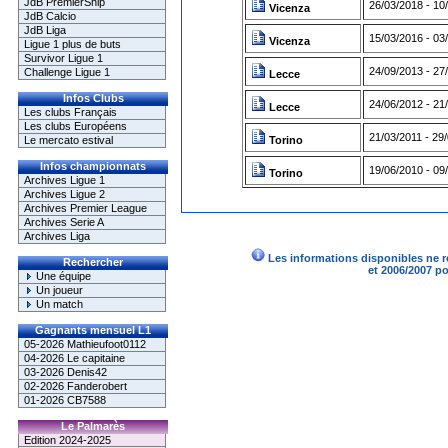
JdB PremierShip
26/03/2018 - 10
Vicenza
JdB Calcio
JdB Liga
15/03/2016 - 03
Vicenza
Ligue 1 plus de buts
Survivor Ligue 1
24/09/2013 - 27
Challenge Ligue 1
Lecce
Infos Clubs
24/06/2012 - 21
Lecce
Les clubs Français
Les clubs Européens
21/03/2011 - 29
Le mercato estival
Torino
Infos championnats
19/06/2010 - 09
Torino
Archives Ligue 1
Archives Ligue 2
Archives Premier League
Archives Serie A
Archives Liga
Les informations disponibles ne r
Rechercher
et 2006/2007 p
Une équipe
Un joueur
Un match
Gagnants mensuel L1
05-2026 Mathieufoot0112
04-2026 Le capitaine
03-2026 Denis42
02-2026 Fanderobert
01-2026 CB7588
Le Palmarès
Edition 2024-2025