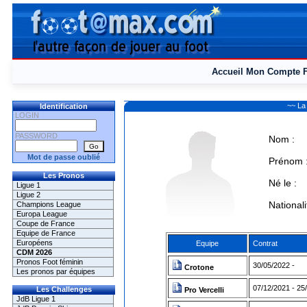
Accueil
Mon Compte
~~ La
Identification
LOGIN
PASSWORD
Nom :
Mot de passe oublié
Prénom 
Les Pronos
Né le :
Ligue 1
Ligue 2
Nationali
Champions League
Europa League
Coupe de France
Equipe de France
Européens
Equipe
Contrat
CDM 2026
Pronos Foot féminin
30/05/2022 -
Crotone
Les pronos par équipes
07/12/2021 - 25
Les Challenges
Pro Vercelli
JdB Ligue 1