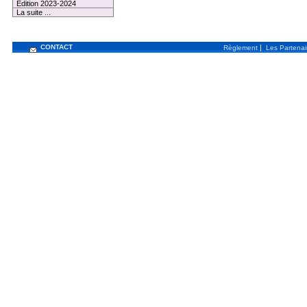
Edition 2023-2024
La suite ...
CONTACT
|
Règlement
Les Partenai