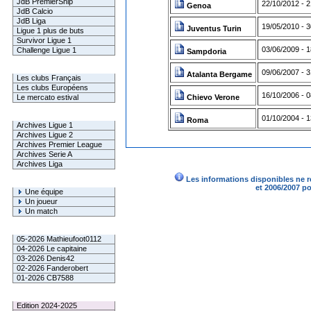
JdB PremierShip
22/10/2012 - 
Genoa
JdB Calcio
JdB Liga
19/05/2010 - 3
Juventus Turin
Ligue 1 plus de buts
Survivor Ligue 1
03/06/2009 - 
Challenge Ligue 1
Sampdoria
Infos Clubs
09/06/2007 - 
Atalanta Bergame
Les clubs Français
Les clubs Européens
16/10/2006 - 
Le mercato estival
Chievo Verone
Infos championnats
01/10/2004 - 
Roma
Archives Ligue 1
Archives Ligue 2
Archives Premier League
Archives Serie A
Archives Liga
Les informations disponibles ne r
Rechercher
et 2006/2007 p
Une équipe
Un joueur
Un match
Gagnants mensuel L1
05-2026 Mathieufoot0112
04-2026 Le capitaine
03-2026 Denis42
02-2026 Fanderobert
01-2026 CB7588
Le Palmarès
Edition 2024-2025