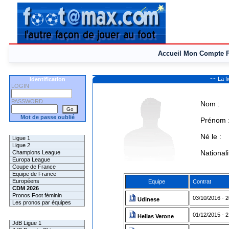
Accueil
Mon Compte
~~ La f
Identification
LOGIN
PASSWORD
Nom :
Mot de passe oublié
Prénom 
Les Pronos
Né le :
Ligue 1
Ligue 2
Nationali
Champions League
Europa League
Coupe de France
Equipe de France
Européens
Equipe
Contrat
CDM 2026
Pronos Foot féminin
03/10/2016 - 2
Udinese
Les pronos par équipes
01/12/2015 - 
Les Challenges
Hellas Verone
JdB Ligue 1