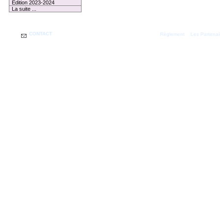
Edition 2023-2024
La suite ...
CONTACT
|
Règlement
Les Partenai