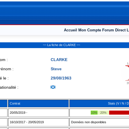
Accueil
Mon Compte
Forum
Direct L
~~ La fiche de CLARKE ~~
om :
CLARKE
rénom :
Steve
é le :
29/08/1963
ationalité :
Contrat
Stats (V / N / D
20/05/2019 -
10%
20%
16/10/2017 - 20/05/2019
Données non disponibles