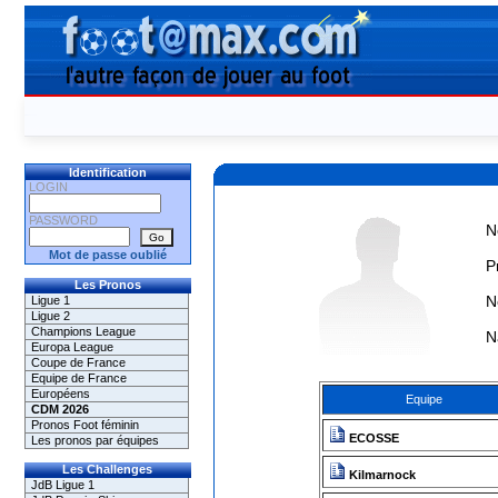
Identification
LOGIN
PASSWORD
N
Mot de passe oublié
P
Les Pronos
N
Ligue 1
Ligue 2
Champions League
N
Europa League
Coupe de France
Equipe de France
Européens
Equipe
CDM 2026
Pronos Foot féminin
ECOSSE
Les pronos par équipes
Les Challenges
Kilmarnock
JdB Ligue 1