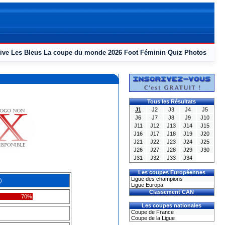
ive
Les Bleus
La coupe du monde 2026
Foot Féminin
Quiz
Photos
Tous les Résultats
J1
J2
J3
J4
J5
J6
J7
J8
J9
J10
J11
J12
J13
J14
J15
J16
J17
J18
J19
J20
J21
J22
J23
J24
J25
J26
J27
J28
J29
J30
J31
J32
J33
J34
Les coupes Européennes
Ligue des champions
)
Ligue Europa
Classement CAN
70%
Les coupes nationales
Coupe de France
Coupe de la Ligue