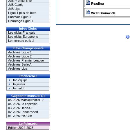
JdB PremierShip
Reading
JdB Calcio
JdB Liga
Ligue 1 plus de buts
West Bromwich
Survivor Ligue 1
Challenge Ligue 1
Infos Clubs
Les clubs Français
Les clubs Européens
Le mercato estival
Infos championnats
Archives Ligue 1
Archives Ligue 2
Archives Premier League
Archives Serie A
Archives Liga
Rechercher
Une équipe
Un joueur
Un match
Gagnants mensuel L1
05-2026 Mathieufoot0112
04-2026 Le capitaine
03-2026 Denis42
02-2026 Fanderobert
01-2026 CB7588
Le Palmarès
Edition 2024-2025