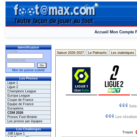
Accueil
Mon Compte
Identification
LOGIN
Saison 2026-2027
Le Palmarès
Les statistiques
PASSWORD
Mot de passe oublié
Les Pronos
Ligue 1
Ligue 2
Champions League
Europa League
Coupe de France
Equipe de France
Sai
Européens
CDM 2026
Les résultat
Pronos Foot féminin
Les pronos par équipes
Les Challenges
Troyes
JdB Ligue 1