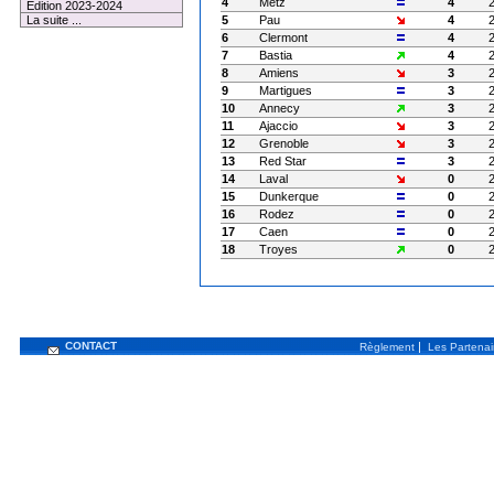
4
Metz
4
Edition 2023-2024
5
Pau
4
La suite ...
6
Clermont
4
7
Bastia
4
8
Amiens
3
9
Martigues
3
10
Annecy
3
11
Ajaccio
3
12
Grenoble
3
13
Red Star
3
14
Laval
0
15
Dunkerque
0
16
Rodez
0
17
Caen
0
18
Troyes
0
CONTACT
|
Règlement
Les Partenai