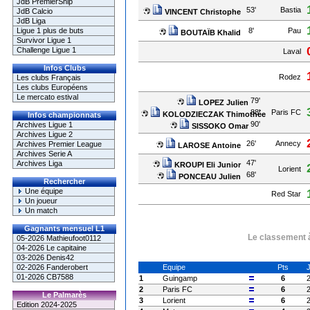
JdB PremierShip
53'
Bastia
JdB Calcio
VINCENT Christophe
JdB Liga
8'
Pau
Ligue 1 plus de buts
BOUTAÏB Khalid
Survivor Ligue 1
Challenge Ligue 1
Laval
Infos Clubs
Rodez
Les clubs Français
Les clubs Européens
Le mercato estival
79'
LOPEZ Julien
88'
Paris FC
KOLODZIECZAK Thimothée
Infos championnats
90'
Archives Ligue 1
SISSOKO Omar
Archives Ligue 2
26'
Annecy
Archives Premier League
LAROSE Antoine
Archives Serie A
47'
Archives Liga
KROUPI Eli Junior
Lorient
68'
PONCEAU Julien
Rechercher
Une équipe
Red Star
Un joueur
Un match
Gagnants mensuel L1
Le classement à
05-2026 Mathieufoot0112
04-2026 Le capitaine
03-2026 Denis42
Equipe
Pts
02-2026 Fanderobert
01-2026 CB7588
1
Guingamp
6
2
Paris FC
6
Le Palmarès
3
Lorient
6
Edition 2024-2025