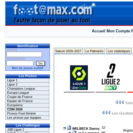
Accueil
Mon Compte
Identification
LOGIN
Saison 2026-2027
Le Palmarès
Les statistiques
PASSWORD
Mot de passe oublié
Les Pronos
Ligue 1
Ligue 2
Champions League
Europa League
Coupe de France
Equipe de France
Sai
Européens
CDM 2026
Les résultat
Pronos Foot féminin
Les pronos par équipes
Les Challenges
32'
WELBECK Danny
JdB Ligue 1
Bright
95'