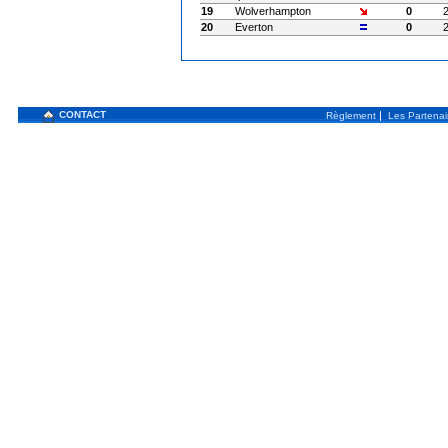
19
Wolverhampton
0
20
Everton
0
CONTACT
|
Règlement
Les Partenai