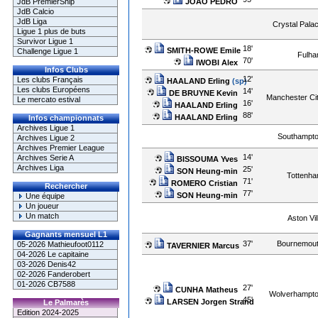
JOÃO PEDRO
JdB PremierShip
JdB Calcio
JdB Liga
Crystal Pala
Ligue 1 plus de buts
Survivor Ligue 1
18'
SMITH-ROWE Emile
Challenge Ligue 1
Fulh
70'
IWOBI Alex
Infos Clubs
12'
Les clubs Français
HAALAND Erling
(sp)
Les clubs Européens
14'
DE BRUYNE Kevin
Manchester Ci
Le mercato estival
16'
HAALAND Erling
88'
HAALAND Erling
Infos championnats
Archives Ligue 1
Southampt
Archives Ligue 2
Archives Premier League
14'
Archives Serie A
BISSOUMA Yves
Archives Liga
25'
SON Heung-min
Tottenh
71'
ROMERO Cristian
Rechercher
77'
SON Heung-min
Une équipe
Un joueur
Un match
Aston Vil
Gagnants mensuel L1
37'
Bournemou
05-2026 Mathieufoot0112
TAVERNIER Marcus
04-2026 Le capitaine
03-2026 Denis42
02-2026 Fanderobert
01-2026 CB7588
27'
CUNHA Matheus
Wolverhampt
45'
LARSEN Jorgen Strand
Le Palmarès
Edition 2024-2025