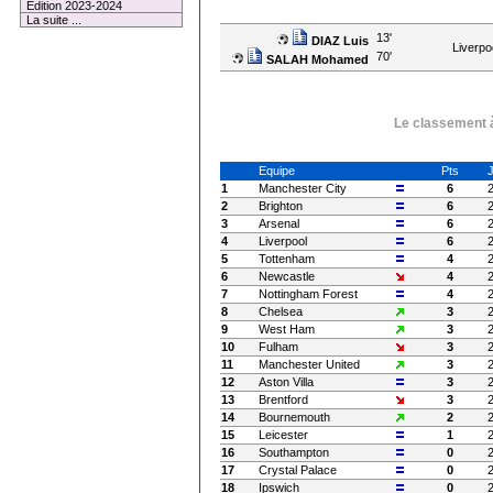
Edition 2023-2024
La suite ...
13'
DIAZ Luis
Liverpo
70'
SALAH Mohamed
Le classement à
Equipe
Pts
1
Manchester City
6
2
Brighton
6
3
Arsenal
6
4
Liverpool
6
5
Tottenham
4
6
Newcastle
4
7
Nottingham Forest
4
8
Chelsea
3
9
West Ham
3
10
Fulham
3
11
Manchester United
3
12
Aston Villa
3
13
Brentford
3
14
Bournemouth
2
15
Leicester
1
16
Southampton
0
17
Crystal Palace
0
18
Ipswich
0