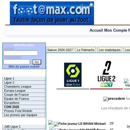
Accueil
Mon Compte
Identification
LOGIN
Saison 2026-2027
Le Palmarès
Les statistiques
Les
PASSWORD
Mot de passe oublié
Les Pronos
Ligue 1
Ligue 2
Champions League
Europa League
Coupe de France
Sa
Equipe de France
Européens
CDM 2026
Les résultats de 
Pronos Foot féminin
Les pronos par équipes
Les Challenges
29'
LE BIHAN Mickael
Di
JdB Ligue 1
41'
SOUMARÉ Bryan