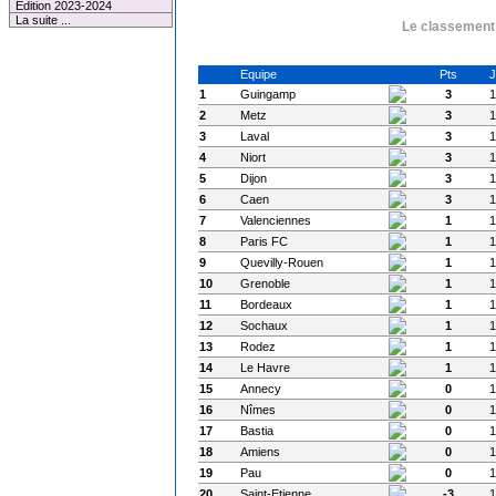
Edition 2023-2024
La suite ...
Le classement 
Equipe
Pts
J
1
Guingamp
3
1
2
Metz
3
1
3
Laval
3
1
4
Niort
3
1
5
Dijon
3
1
6
Caen
3
1
7
Valenciennes
1
1
8
Paris FC
1
1
9
Quevilly-Rouen
1
1
10
Grenoble
1
1
11
Bordeaux
1
1
12
Sochaux
1
1
13
Rodez
1
1
14
Le Havre
1
1
15
Annecy
0
1
16
Nîmes
0
1
17
Bastia
0
1
18
Amiens
0
1
19
Pau
0
1
20
Saint-Etienne
-3
1