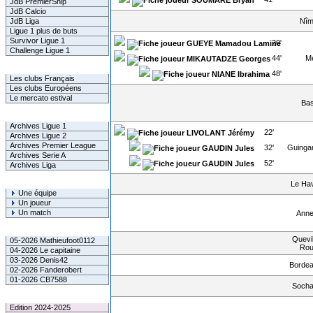
JdB PremierShip
JdB Calcio
Nî
JdB Liga
Ligue 1 plus de buts
Survivor Ligue 1
20'
GUEYE Mamadou Lamine
Challenge Ligue 1
44'
M
MIKAUTADZE Georges
Infos Clubs
48'
NIANE Ibrahima
Les clubs Français
Les clubs Européens
Le mercato estival
Bas
Infos championnats
Archives Ligue 1
22'
LIVOLANT Jérémy
Archives Ligue 2
Archives Premier League
32'
Guing
GAUDIN Jules
Archives Serie A
52'
GAUDIN Jules
Archives Liga
Rechercher
Le Ha
Une équipe
Un joueur
Un match
Ann
Gagnants mensuel L1
Quevil
05-2026 Mathieufoot0112
Ro
04-2026 Le capitaine
03-2026 Denis42
Borde
02-2026 Fanderobert
01-2026 CB7588
Soch
Le Palmarès
Edition 2024-2025