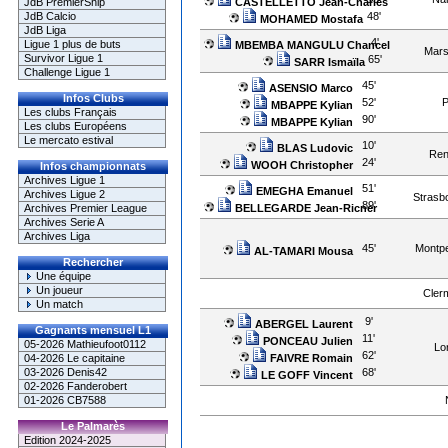
CASTELLETTO Jean-Charles
JdB PremierShip
48'
JdB Calcio
MOHAMED Mostafa
JdB Liga
4'
Ligue 1 plus de buts
MBEMBA MANGULU Chancel
Marse
Survivor Ligue 1
65'
SARR Ismaïla
Challenge Ligue 1
45'
ASENSIO Marco
Infos Clubs
52'
P
MBAPPE Kylian
Les clubs Français
90'
MBAPPE Kylian
Les clubs Européens
Le mercato estival
10'
BLAS Ludovic
Ren
24'
WOOH Christopher
Infos championnats
Archives Ligue 1
51'
EMEGHA Emanuel
Archives Ligue 2
Strasb
89'
BELLEGARDE Jean-Ricner
Archives Premier League
Archives Serie A
Archives Liga
45'
Montpel
AL-TAMARI Mousa
Rechercher
Une équipe
Un joueur
Cler
Un match
9'
ABERGEL Laurent
Gagnants mensuel L1
11'
PONCEAU Julien
05-2026 Mathieufoot0112
Lor
62'
FAIVRE Romain
04-2026 Le capitaine
68'
03-2026 Denis42
LE GOFF Vincent
02-2026 Fanderobert
01-2026 CB7588
Le Palmarès
Edition 2024-2025