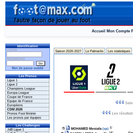
Accueil
Mon Compte
Identification
LOGIN
Saison 2026-2027
Le Palmarès
Les statistiques
PASSWORD
Mot de passe oublié
Les Pronos
Ligue 1
Ligue 2
Champions League
Europa League
Coupe de France
Equipe de France
Sai
Européens
CDM 2026
Les résultat
Pronos Foot féminin
Les pronos par équipes
Les Challenges
5'
MOHAMED Mostafa
(sp)
JdB Ligue 1
15'
Na