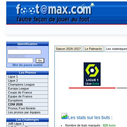
Identification
LOGIN
Saison 2026-2027
Le Palmarès
Les statistique
PASSWORD
Mot de passe oublié
Les Pronos
Ligue 1
Ligue 2
Champions League
Europa League
Coupe de France
Equipe de France
Européens
CDM 2026
Pronos Foot féminin
Les pronos par équipes
Les stats sur les buts :
Les Challenges
JdB Ligue 1
Nombre de buts marqués :
826
buts