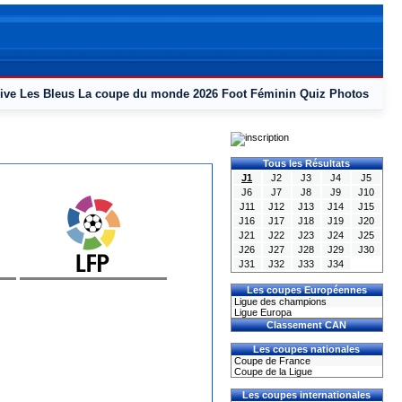
ive
Les Bleus
La coupe du monde 2026
Foot Féminin
Quiz
Photos
Tous les Résultats
J1
J2
J3
J4
J5
J6
J7
J8
J9
J10
J11
J12
J13
J14
J15
J16
J17
J18
J19
J20
J21
J22
J23
J24
J25
J26
J27
J28
J29
J30
J31
J32
J33
J34
Les coupes Européennes
Ligue des champions
Ligue Europa
Classement CAN
Les coupes nationales
Coupe de France
Coupe de la Ligue
Les coupes internationales