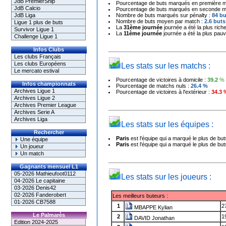
JdB PremierShip
Pourcentage de buts marqués en première m
JdB Calcio
Pourcentage de buts marqués en seconde m
JdB Liga
Nombre de buts marqués sur pénalty :
84
bu
Nombre de buts moyen par match :
2.6
buts
Ligue 1 plus de buts
La
31ème journée
journée a été la plus ric
Survivor Ligue 1
La
11ème journée
journée a été la plus pau
Challenge Ligue 1
Infos Clubs
Les clubs Français
Les clubs Européens
Les stats sur les matchs :
Le mercato estival
Pourcentage de victoires à domicile :
39.2
%
Infos championnats
Pourcentage de matchs nuls :
26.4
%
Archives Ligue 1
Pourcentage de victoires à l'extérieur :
34.3
Archives Ligue 2
Archives Premier League
Archives Serie A
Archives Liga
Les stats sur les équipes :
Rechercher
Paris
est l'équipe qui a marqué le plus de but
Une équipe
Paris
est l'équipe qui a marqué le plus de buts
Un joueur
Un match
Gagnants mensuel L1
05-2026 Mathieufoot0112
Les stats sur les joueurs :
04-2026 Le capitaine
03-2026 Denis42
02-2026 Fanderobert
Les meilleurs buteurs :
01-2026 CB7588
1
2
MBAPPE Kylian
Le Palmarès
2
1
DAVID Jonathan
Edition 2024-2025