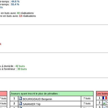
i-temps :
44.6
%
i-temps :
55.4
%
ts
he en buts avec
40
réalisations
vre en buts avec
13
réalisations
%
s à domicile :
42
buts
 à l'extérieur :
39
buts
Joueurs ayant inscrit le plus de pénalties :
Les buteu
1
7 buts
1
7 buts
BOURIGEAUD Benjamin
2
9 buts
2
7 buts
SAVANIER Téji
3