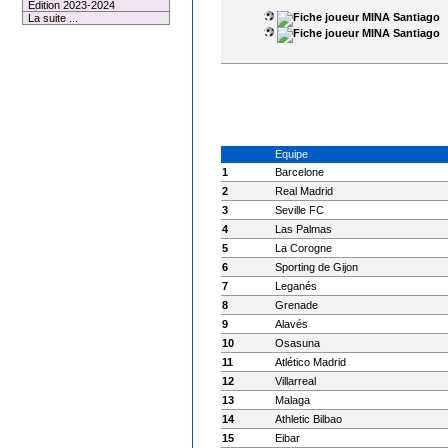
Edition 2023-2024
MINA Santiago
La suite ...
MINA Santiago
Equipe
1
Barcelone
2
Real Madrid
3
Seville FC
4
Las Palmas
5
La Corogne
6
Sporting de Gijon
7
Leganés
8
Grenade
9
Alavés
10
Osasuna
11
Atlético Madrid
12
Villarreal
13
Malaga
14
Athletic Bilbao
15
Eibar