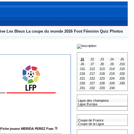
ive
Les Bleus
La coupe du monde 2026
Foot Féminin
Quiz
Photos
Tous les Résultats
J1
J2
J3
J4
J5
J6
J7
J8
J9
J10
J11
J12
J13
J14
J15
J16
J17
J18
J19
J20
J21
J22
J23
J24
J25
J26
J27
J28
J29
J30
J31
J32
J33
J34
Les coupes Européennes
Ligue des champions
Ligue Europa
Classement CAN
Les coupes nationales
Coupe de France
Coupe de la Ligue
MERIDA PEREZ Fran
Les coupes internationales