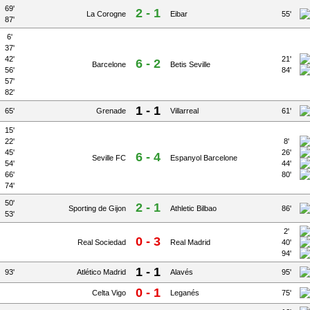
69'
2 - 1
La Corogne
Eibar
55'
87'
6'
37'
42'
21'
6 - 2
Barcelone
Betis Seville
56'
84'
57'
82'
1 - 1
65'
Grenade
Villarreal
61'
15'
22'
8'
45'
26'
6 - 4
Seville FC
Espanyol Barcelone
54'
44'
66'
80'
74'
50'
2 - 1
Sporting de Gijon
Athletic Bilbao
86'
53'
2'
0 - 3
Real Sociedad
Real Madrid
40'
94'
1 - 1
93'
Atlético Madrid
Alavés
95'
0 - 1
Celta Vigo
Leganés
75'