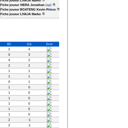
LIVAJA Marko
VIERA Jonathan
(sp)
BOATENG Kevin-Prince
LIVAJA Marko
BC
GA
Evol
2
4
0
3
4
2
2
2
1
1
1
1
0
1
1
0
1
0
1
0
1
0
1
0
1
0
2
-1
2
-1