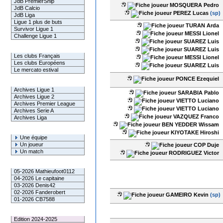
JdB PremierShip
MOSQUERA Pedro
JdB Calcio
PEREZ Lucas
(sp)
JdB Liga
Ligue 1 plus de buts
TURAN Arda
Survivor Ligue 1
MESSI Lionel
Challenge Ligue 1
SUAREZ Luis
Infos Clubs
SUAREZ Luis
Les clubs Français
MESSI Lionel
Les clubs Européens
SUAREZ Luis
Le mercato estival
PONCE Ezequiel
Infos championnats
Archives Ligue 1
SARABIA Pablo
Archives Ligue 2
VIETTO Luciano
Archives Premier League
VIETTO Luciano
Archives Serie A
VAZQUEZ Franco
Archives Liga
BEN YEDDER Wissam
Rechercher
KIYOTAKE Hiroshi
Une équipe
Un joueur
COP Duje
Un match
RODRIGUEZ Victor
Gagnants mensuel L1
05-2026 Mathieufoot0112
04-2026 Le capitaine
03-2026 Denis42
02-2026 Fanderobert
GAMEIRO Kevin
(sp)
01-2026 CB7588
Le Palmarès
Edition 2024-2025