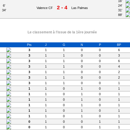
16'
6'
24'
2 - 4
Valence CF
Las Palmas
34'
31'
88'
Le classement à l'issue de la 1ère journée
Pts
J
G
N
P
BP
3
1
1
0
0
6
3
1
1
0
0
3
3
1
1
0
0
6
3
1
1
0
0
4
3
1
1
0
0
2
3
1
1
0
0
2
3
1
1
0
0
1
1
1
0
1
0
1
1
1
0
1
0
1
1
1
0
1
0
1
1
1
0
1
0
1
1
1
0
1
0
1
1
1
0
1
0
1
0
1
0
0
1
1
0
1
0
0
1
1