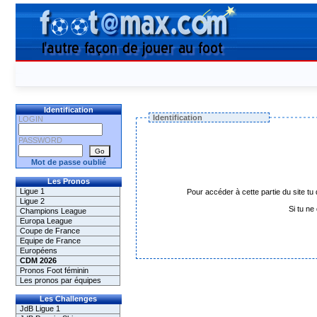
Identification
Identification
LOGIN
PASSWORD
Mot de passe oublié
Les Pronos
Ligue 1
Pour accéder à cette partie du site tu 
Ligue 2
Si tu ne
Champions League
Europa League
Coupe de France
Equipe de France
Européens
CDM 2026
Pronos Foot féminin
Les pronos par équipes
Les Challenges
JdB Ligue 1