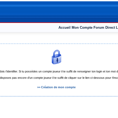
Accueil
Mon Compte
Forum
Direct L
dois t'identifier. Si tu possèdes un compte joueur il te suffit de renseigner ton login et ton 
 disposes pas encore d'un compte joueur il te suffit de cliquer sur le lien ci-dessous pour t'insc
>> Création de mon compte