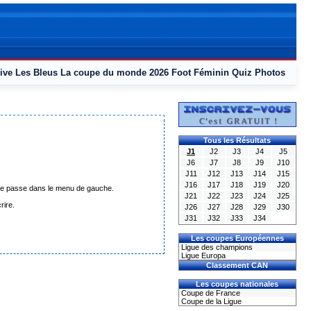
ive
Les Bleus
La coupe du monde 2026
Foot Féminin
Quiz
Photos
Tous les Résultats
J1
J2
J3
J4
J5
J6
J7
J8
J9
J10
J11
J12
J13
J14
J15
J16
J17
J18
J19
J20
mot de passe dans le menu de gauche.
J21
J22
J23
J24
J25
rire.
J26
J27
J28
J29
J30
J31
J32
J33
J34
Les coupes Européennes
Ligue des champions
Ligue Europa
Classement CAN
Les coupes nationales
Coupe de France
Coupe de la Ligue