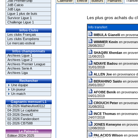
JdB PremierShip
Calendrier
Effectif
Buteurs
Palmarès
Transfe
JdB Calcio
JdB Liga
Ligue 1 plus de buts
Les plus gros achats du c
Survivor Ligue 1
Challenge Ligue 1
Info transfert
Infos Clubs
Les clubs Français
IMBULA Gianelli
en proven
Les clubs Européens
WIMMER Kevin
en provenan
Le mercato estival
28/08/2017
Infos championnats
SHAQIRI Xherdan
en prove
Archives Ligue 1
11/08/2015
Archives Ligue 2
NDIAYE Badou
en provenan
Archives Premier League
31/01/2018
Archives Serie A
Archives Liga
ALLEN Joe
en provenance 
Rechercher
BERAHINO Saido
en prove
Une équipe
20/01/2017
Un joueur
AFOBE Benik
en provenanc
Un match
04/01/2019
Gagnants mensuel L1
CROUCH Peter
en provenan
05-2026 Mathieufoot0112
31/08/2011
04-2026 Le capitaine
INCE Thomas
en provenanc
03-2026 Denis42
24/07/2018
02-2026 Fanderobert
01-2026 CB7588
JONES Kenwyne
en proven
12/08/2010
Le Palmarès
PALACIOS Wilson
en prove
Edition 2024-2025