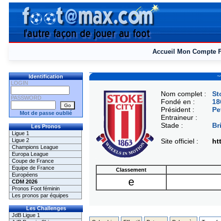
Accueil
Mon Compte
~
Identification
LOGIN
Nom complet :
St
PASSWORD
Fondé en :
18
Président :
Pe
Mot de passe oublié
Entraineur :
Stade :
Br
Les Pronos
Ligue 1
Ligue 2
Site officiel :
ht
Champions League
Europa League
Coupe de France
Equipe de France
Classement
Européens
e
CDM 2026
Pronos Foot féminin
Les pronos par équipes
Les Challenges
JdB Ligue 1