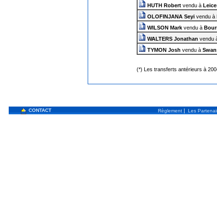
HUTH Robert
vendu à
Leice
OLOFINJANA Seyi
vendu à
WILSON Mark
vendu à
Bour
WALTERS Jonathan
vendu 
TYMON Josh
vendu à
Swans
(*) Les transferts antérieurs à 20
CONTACT
|
Règlement
Les Partenai