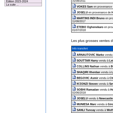
31/08/2011
Edition 2023-2024
La suite ...
VOKES Sam
en provenance
JOSELU
en provenance de
H
MARTINS INDI Bruno
en pr
11/08/2017
ETEBO Oghenekaro
en pro
01/07/2018
Les plus grosses ventes d
Info transfert
ARNAUTOVIC Marko
vendu
SOUTTAR Harry
vendu à
Le
COLLINS Nathan
vendu à
B
SHAQIRI Xherdan
vendu à
L
BEGOVIC Asmir
vendu à
Ch
N'ZONZI Steven
vendu à
Se
SOBHI Ramadan
vendu à
H
02/06/2018
JOSELU
vendu à
Newcastle
MUNIESA Marc
vendu à
Gir
SANLI Tuncay
vendu à
Wolf