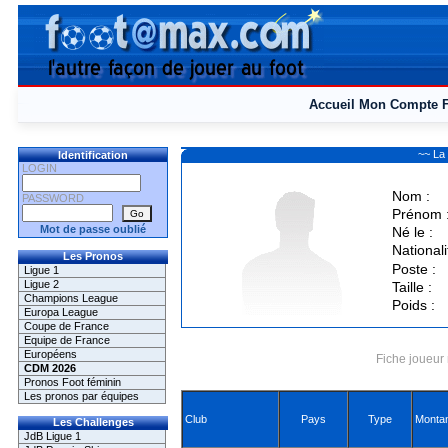
Accueil
Mon Compte
~~ La
Identification
LOGIN
Nom :
PASSWORD
Prénom 
Mot de passe oublié
Né le :
Nationali
Les Pronos
Poste :
Ligue 1
Ligue 2
Taille :
Champions League
Poids :
Europa League
Coupe de France
Equipe de France
Européens
Fiche joueur 
CDM 2026
Pronos Foot féminin
Les pronos par équipes
Club
Pays
Type
Montan
Les Challenges
JdB Ligue 1