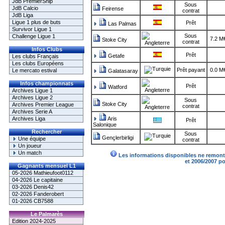
JdB PremierShip
Sous
JdB Calcio
Feirense
contrat
JdB Liga
Ligue 1 plus de buts
Prêt
Las Palmas
Survivor Ligue 1
Sous
Challenge Ligue 1
7.2 M
Stoke City
contrat
Infos Clubs
Prêt
Getafe
Les clubs Français
Les clubs Européens
Prêt payant
0.0 M
Le mercato estival
Galatasaray
Infos championnats
Prêt
Watford
Archives Ligue 1
Archives Ligue 2
Sous
Stoke City
Archives Premier League
contrat
Archives Serie A
Archives Liga
Aris
Prêt
Salonique
Rechercher
Sous
Gençlerbirligi
Une équipe
contrat
Un joueur
Un match
Les informations disponibles ne remonte
et 2006/2007 p
Gagnants mensuel L1
05-2026 Mathieufoot0112
04-2026 Le capitaine
03-2026 Denis42
02-2026 Fanderobert
01-2026 CB7588
Le Palmarès
Edition 2024-2025