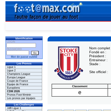
Identification
LOGIN
Nom complet 
PASSWORD
Fondé en :
Président :
Mot de passe oublié
Entraineur :
Les Pronos
Stade :
Ligue 1
Ligue 2
Site officiel :
Champions League
Europa League
Coupe de France
Equipe de France
Classement
Européens
e
CDM 2026
Pronos Foot féminin
Les pronos par équipes
Les Challenges
JdB Ligue 1