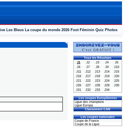
ive
Les Bleus
La coupe du monde 2026
Foot Féminin
Quiz
Photos
Tous les Résultats
J1
J2
J3
J4
J5
J6
J7
J8
J9
J10
J11
J12
J13
J14
J15
J16
J17
J18
J19
J20
J21
J22
J23
J24
J25
J26
J27
J28
J29
J30
J31
J32
J33
J34
Les coupes Européennes
Ligue des champions
Ligue Europa
Classement CAN
Les coupes nationales
Coupe de France
Coupe de la Ligue