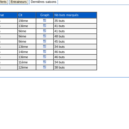
ferts
Entraineurs
Dernières saisons
nat
Clt
Graph
Nb buts marqués
s
19ème
35 buts
s
13ème
41 buts
s
9ème
41 buts
s
9ème
48 buts
s
9ème
45 buts
s
13ème
34 buts
s
14ème
46 buts
s
13ème
46 buts
s
11ème
34 buts
s
12ème
38 buts