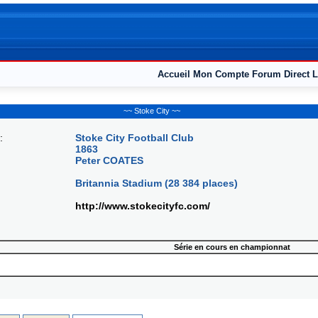
Accueil
Mon Compte
Forum
Direct L
~~ Stoke City ~~
:
Stoke City Football Club
1863
Peter COATES
Britannia Stadium (28 384 places)
http://www.stokecityfc.com/
Série en cours en championnat