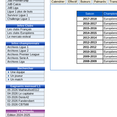
JdB PremierShip
Calendrier
Effectif
Buteurs
Palmarès
Trans
JdB Calcio
JdB Liga
Ligue 1 plus de buts
Saison
Champion
Survivor Ligue 1
Challenge Ligue 1
2017-2018
Européen
2016-2017
Européen
Infos Clubs
2015-2016
Européen
Les clubs Français
Les clubs Européens
2014-2015
Européen
Le mercato estival
2013-2014
Européen
2012-2013
Européen
Infos championnats
Archives Ligue 1
2011-2012
Européen
Archives Ligue 2
2010-2011
Européen
Archives Premier League
2009-2010
Européen
Archives Serie A
2008-2009
Européen
Archives Liga
Rechercher
Une équipe
Un joueur
Un match
Gagnants mensuel L1
05-2026 Mathieufoot0112
04-2026 Le capitaine
03-2026 Denis42
02-2026 Fanderobert
01-2026 CB7588
Le Palmarès
Edition 2024-2025