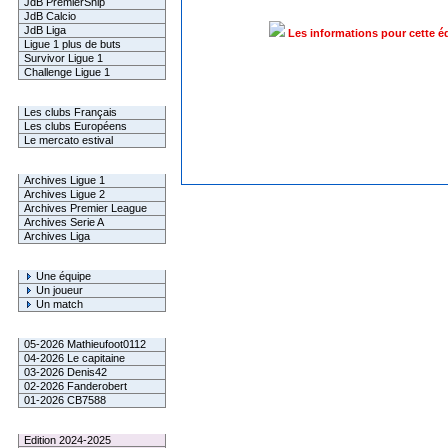
JdB PremierShip
JdB Calcio
JdB Liga
Les informations pour cette é
Ligue 1 plus de buts
Survivor Ligue 1
Challenge Ligue 1
Infos Clubs
Les clubs Français
Les clubs Européens
Le mercato estival
Infos championnats
Archives Ligue 1
Archives Ligue 2
Archives Premier League
Archives Serie A
Archives Liga
Rechercher
Une équipe
Un joueur
Un match
Gagnants mensuel L1
05-2026 Mathieufoot0112
04-2026 Le capitaine
03-2026 Denis42
02-2026 Fanderobert
01-2026 CB7588
Le Palmarès
Edition 2024-2025