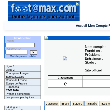
Accueil
Mon Compte
~~
Identification
LOGIN
Nom complet :
PASSWORD
Fondé en :
Président :
Mot de passe oublié
Entraineur :
Stade :
Les Pronos
Ligue 1
Ligue 2
Site officiel :
Champions League
Europa League
Classement
Coupe de France
e
Equipe de France
Européens
CDM 2026
Pronos Foot féminin
Les pronos par équipes
Les Challenges
Calendrier
Effectif
Buteurs
Palmarès
Transfe
JdB Ligue 1