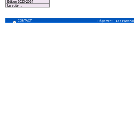
Edition 2023-2024
La suite ...
CONTACT
|
Règlement
Les Partenai