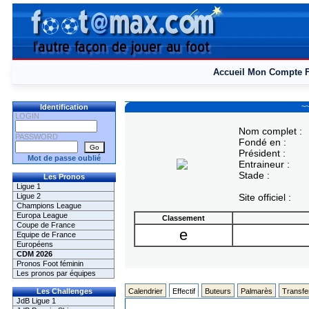
Accueil
Mon Compte
~~
Identification
LOGIN
Nom complet :
PASSWORD
Fondé en :
Président :
Mot de passe oublié
Entraineur :
Stade :
Les Pronos
Ligue 1
Ligue 2
Site officiel :
Champions League
Europa League
Classement
Coupe de France
e
Equipe de France
Européens
CDM 2026
Pronos Foot féminin
Les pronos par équipes
Les Challenges
Calendrier
Effectif
Buteurs
Palmarès
Transfe
JdB Ligue 1