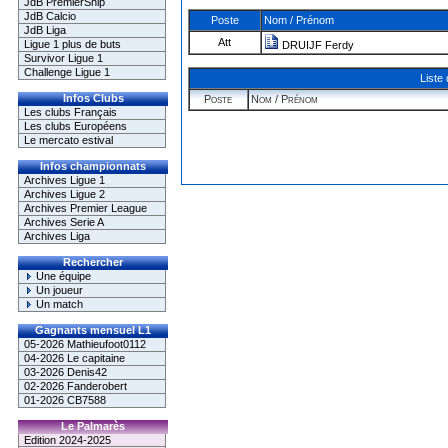
JdB PremierShip
JdB Calcio
Poste
Nom / Prénom
JdB Liga
Att
Ligue 1 plus de buts
DRUIJF Ferdy
Survivor Ligue 1
Challenge Ligue 1
Liste
Infos Clubs
Poste
Nom / Prénom
Les clubs Français
Les clubs Européens
Le mercato estival
Infos championnats
Archives Ligue 1
Archives Ligue 2
Archives Premier League
Archives Serie A
Archives Liga
Rechercher
Une équipe
Un joueur
Un match
Gagnants mensuel L1
05-2026 Mathieufoot0112
04-2026 Le capitaine
03-2026 Denis42
02-2026 Fanderobert
01-2026 CB7588
Le Palmarès
Edition 2024-2025