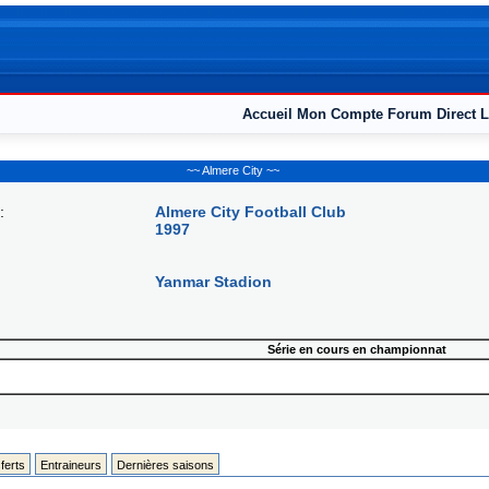
Accueil
Mon Compte
Forum
Direct L
~~ Almere City ~~
:
Almere City Football Club
1997
Yanmar Stadion
Série en cours en championnat
ferts
Entraineurs
Dernières saisons