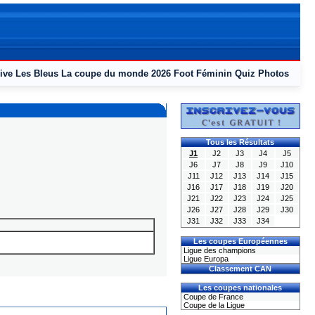
ive
Les Bleus
La coupe du monde 2026
Foot Féminin
Quiz
Photos
Tous les Résultats
J1
J2
J3
J4
J5
J6
J7
J8
J9
J10
J11
J12
J13
J14
J15
J16
J17
J18
J19
J20
J21
J22
J23
J24
J25
J26
J27
J28
J29
J30
J31
J32
J33
J34
Les coupes Européennes
Ligue des champions
Ligue Europa
Classement CAN
Les coupes nationales
Coupe de France
Coupe de la Ligue