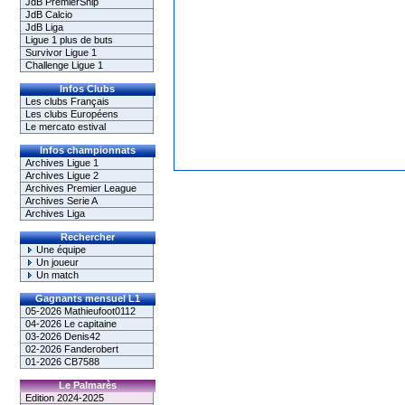
JdB PremierShip
JdB Calcio
JdB Liga
Ligue 1 plus de buts
Survivor Ligue 1
Challenge Ligue 1
Infos Clubs
Les clubs Français
Les clubs Européens
Le mercato estival
Infos championnats
Archives Ligue 1
Archives Ligue 2
Archives Premier League
Archives Serie A
Archives Liga
Rechercher
Une équipe
Un joueur
Un match
Gagnants mensuel L1
05-2026 Mathieufoot0112
04-2026 Le capitaine
03-2026 Denis42
02-2026 Fanderobert
01-2026 CB7588
Le Palmarès
Edition 2024-2025