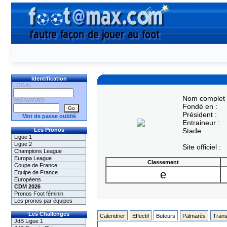
Identification
LOGIN
Nom complet 
PASSWORD
Fondé en :
Président :
Mot de passe oublié
Entraineur :
Les Pronos
Stade :
Ligue 1
Ligue 2
Site officiel :
Champions League
Europa League
Classement
Coupe de France
e
Equipe de France
Européens
CDM 2026
Pronos Foot féminin
Les pronos par équipes
Les Challenges
Calendrier
Effectif
Buteurs
Palmarès
Trans
JdB Ligue 1