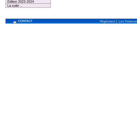
Edition 2023-2024
La suite ...
CONTACT
|
Règlement
Les Partenai