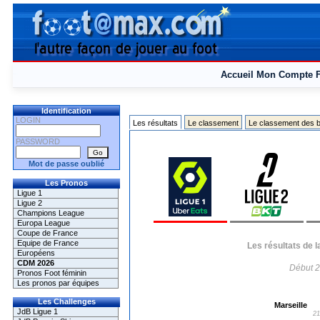
Accueil
Mon Compte
Identification
LOGIN
Les résultats
Le classement
Le classement des b
PASSWORD
Mot de passe oublié
Les Pronos
Ligue 1
Ligue 2
Champions League
Europa League
Coupe de France
Equipe de France
Les résultats de 
Européens
CDM 2026
Début 2
Pronos Foot féminin
Les pronos par équipes
Les Challenges
Marseille
JdB Ligue 1
21