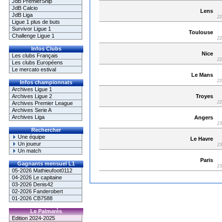
JdB PremierShip
JdB Calcio
Lens
JdB Liga
22
Ligue 1 plus de buts
Survivor Ligue 1
Toulouse
Challenge Ligue 1
22
Infos Clubs
Nice
Les clubs Français
22
Les clubs Européens
Le mercato estival
Le Mans
22
Infos championnats
Archives Ligue 1
Troyes
Archives Ligue 2
22
Archives Premier League
Archives Serie A
Archives Liga
Angers
23
Rechercher
Une équipe
Le Havre
Un joueur
23
Un match
Paris
Gagnants mensuel L1
23
05-2026 Mathieufoot0112
04-2026 Le capitaine
03-2026 Denis42
02-2026 Fanderobert
01-2026 CB7588
Le Palmarès
Edition 2024-2025