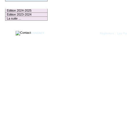
Le Palmarès
Edition 2024-2025
Edition 2023-2024
La suite ...
CONTACT
|
Règlement
Les Par