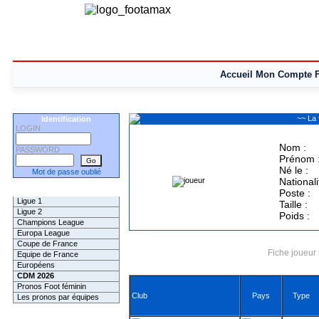
Accueil
Mon Compte
~~ La
Identification
LOGIN
Nom :
PASSWORD
Prénom 
Né le :
Mot de passe oublié
Nationali
Les Pronos
Poste :
Ligue 1
Taille :
Ligue 2
Poids :
Champions League
Europa League
Coupe de France
Fiche joueur 
Equipe de France
Européens
CDM 2026
Pronos Foot féminin
Club
Pays
Type
Les pronos par équipes
Les Challenges