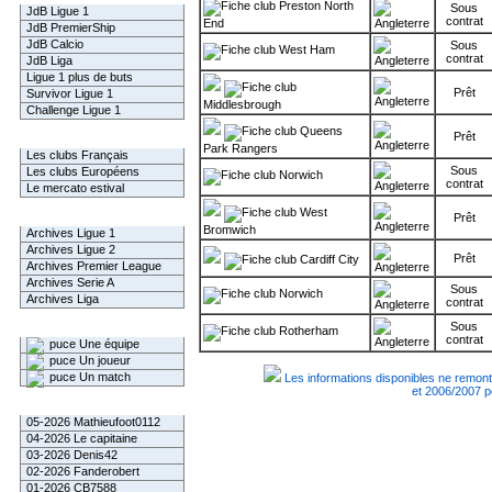
Preston North
Sous
JdB Ligue 1
contrat
End
JdB PremierShip
JdB Calcio
Sous
West Ham
contrat
JdB Liga
Ligue 1 plus de buts
Prêt
Survivor Ligue 1
Middlesbrough
Challenge Ligue 1
Queens
Prêt
Infos Clubs
Park Rangers
Les clubs Français
Sous
Les clubs Européens
Norwich
contrat
Le mercato estival
West
Infos championnats
Prêt
Bromwich
Archives Ligue 1
Archives Ligue 2
Prêt
Cardiff City
Archives Premier League
Archives Serie A
Sous
Norwich
Archives Liga
contrat
Sous
Rechercher
Rotherham
contrat
Une équipe
Un joueur
Un match
Les informations disponibles ne remont
et 2006/2007 p
Gagnants mensuel L1
05-2026 Mathieufoot0112
04-2026 Le capitaine
03-2026 Denis42
02-2026 Fanderobert
01-2026 CB7588