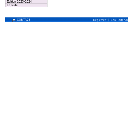
Edition 2023-2024
La suite ...
CONTACT
|
Règlement
Les Partenai