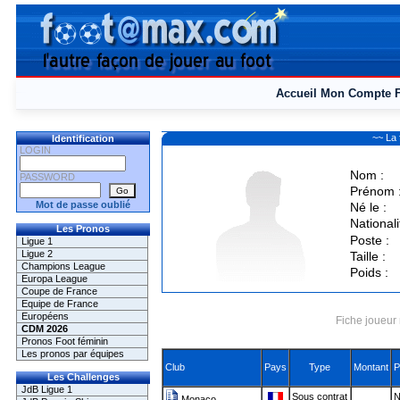
Accueil
Mon Compte
~~ La
Identification
LOGIN
Nom :
PASSWORD
Prénom 
Mot de passe oublié
Né le :
Nationali
Les Pronos
Poste :
Ligue 1
Ligue 2
Taille :
Champions League
Poids :
Europa League
Coupe de France
Equipe de France
Européens
Fiche joueur 
CDM 2026
Pronos Foot féminin
Les pronos par équipes
Club
Pays
Type
Montant
P
Les Challenges
JdB Ligue 1
Sous contrat
N
Monaco