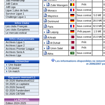
JdB PremierShip
JdB Calcio
Prêt
0
Zulte Waregem
JdB Liga
Sous contrat
0
Ligue 1 plus de buts
Monaco
Survivor Ligue 1
Sous contrat
5.0 M€
0
Mayence
Challenge Ligue 1
Sous contrat
28.0 M€
0
Dortmund
Infos Clubs
Sous contrat
32.0 M€
0
Les clubs Français
Paris
Les clubs Européens
Prêt payant
1.5 M€
0
Leipzig
Le mercato estival
Sous contrat
15.0 M€
0
Al Arabi
Infos championnats
Archives Ligue 1
Prêt
0
Al Duhail
Archives Ligue 2
Prêt
0
Umm Salal
Archives Premier League
Archives Serie A
Sous contrat
0
Abha
Archives Liga
Les informations disponibles ne remonte
Rechercher
et 2006/2007 p
Une équipe
Un joueur
Un match
Gagnants mensuel L1
05-2026 Mathieufoot0112
04-2026 Le capitaine
03-2026 Denis42
02-2026 Fanderobert
01-2026 CB7588
Le Palmarès
Edition 2024-2025