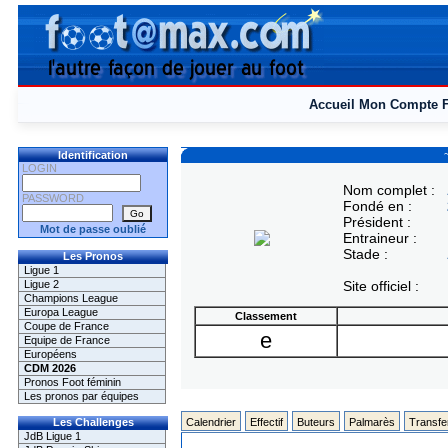
Accueil
Mon Compte
Identification
LOGIN
Nom complet :
PASSWORD
Fondé en :
Président :
Mot de passe oublié
Entraineur :
Stade :
Les Pronos
Ligue 1
Ligue 2
Site officiel :
Champions League
Europa League
Classement
Coupe de France
e
Equipe de France
Européens
CDM 2026
Pronos Foot féminin
Les pronos par équipes
Les Challenges
Calendrier
Effectif
Buteurs
Palmarès
Transfe
JdB Ligue 1