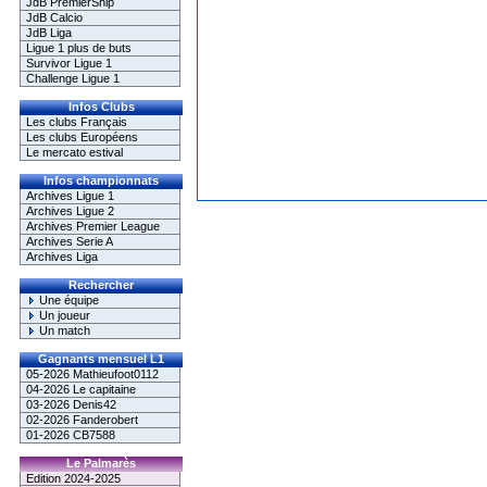
JdB PremierShip
JdB Calcio
JdB Liga
Ligue 1 plus de buts
Survivor Ligue 1
Challenge Ligue 1
Infos Clubs
Les clubs Français
Les clubs Européens
Le mercato estival
Infos championnats
Archives Ligue 1
Archives Ligue 2
Archives Premier League
Archives Serie A
Archives Liga
Rechercher
Une équipe
Un joueur
Un match
Gagnants mensuel L1
05-2026 Mathieufoot0112
04-2026 Le capitaine
03-2026 Denis42
02-2026 Fanderobert
01-2026 CB7588
Le Palmarès
Edition 2024-2025