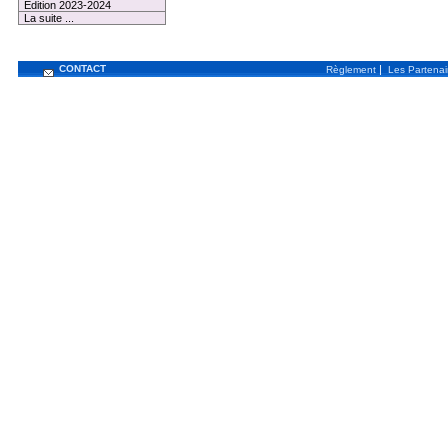
Edition 2023-2024
La suite ...
CONTACT
|
Règlement
Les Partenai