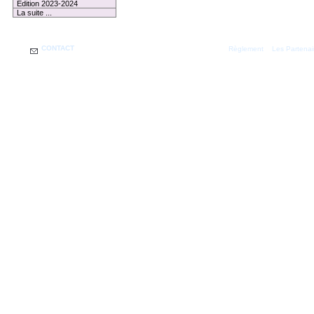
Edition 2023-2024
La suite ...
CONTACT
|
Règlement
Les Partenai