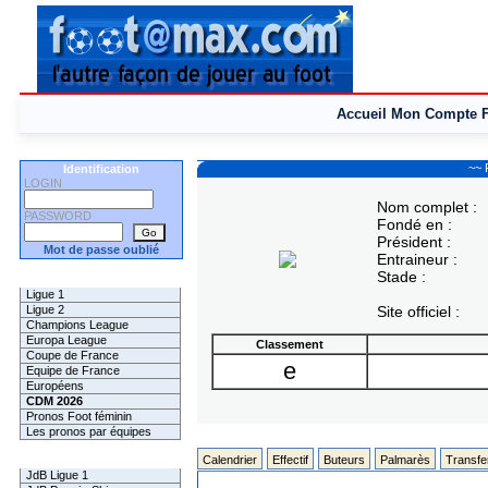
Accueil
Mon Compte
~~ 
Identification
LOGIN
Nom complet :
PASSWORD
Fondé en :
Président :
Mot de passe oublié
Entraineur :
Stade :
Les Pronos
Ligue 1
Ligue 2
Site officiel :
Champions League
Europa League
Classement
Coupe de France
e
Equipe de France
Européens
CDM 2026
Pronos Foot féminin
Les pronos par équipes
Les Challenges
Calendrier
Effectif
Buteurs
Palmarès
Transfe
JdB Ligue 1