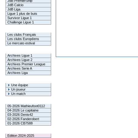
JdB PremierShip
JdB Calcio
JdB Liga
Ligue 1 plus de buts
Survivor Ligue 1
Challenge Ligue 1
Infos Clubs
Les clubs Français
Les clubs Européens
Le mercato estival
Infos championnats
Archives Ligue 1
Archives Ligue 2
Archives Premier League
Archives Serie A
Archives Liga
Rechercher
Une équipe
Un joueur
Un match
Gagnants mensuel L1
05-2026 Mathieufoot0112
04-2026 Le capitaine
03-2026 Denis42
02-2026 Fanderobert
01-2026 CB7588
Le Palmarès
Edition 2024-2025