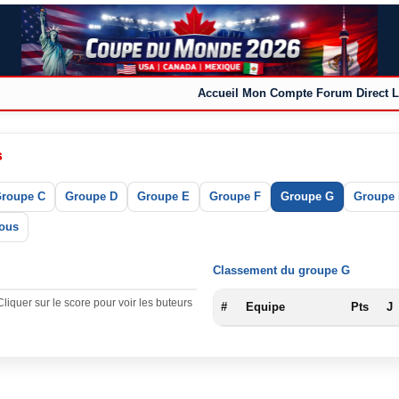
Accueil
Mon Compte
Forum
Direct L
s
roupe C
Groupe D
Groupe E
Groupe F
Groupe G
Groupe
ous
Classement du groupe G
Cliquer sur le score pour voir les buteurs
#
Equipe
Pts
J