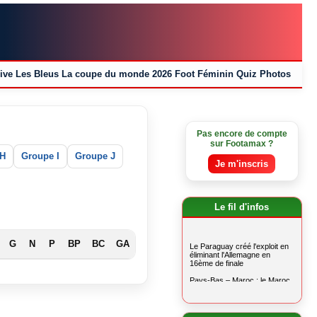
ive
Les Bleus
La coupe du monde 2026
Foot Féminin
Quiz
Photos
Pas encore de compte
sur Footamax ?
 H
Groupe I
Groupe J
Je m'inscris
Le fil d'infos
G
N
P
BP
BC
GA
Le Paraguay créé l'exploit en
éliminant l'Allemagne en
16ème de finale
Pays-Bas – Maroc : le Maroc
au bout du suspense
La France domine la Norvège
et termine 1ère de son groupe