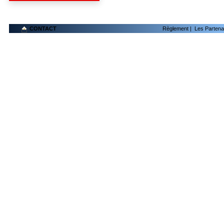
CONTACT
Règlement
|
Les Partena