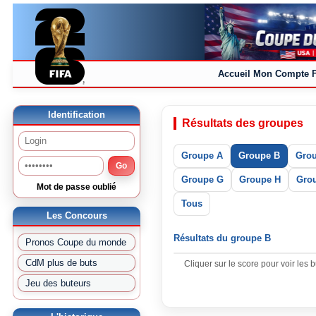
Accueil
Mon Compte
Identification
Résultats des groupes
Groupe A
Groupe B
Gro
Go
Groupe G
Groupe H
Grou
Mot de passe oublié
Tous
Les Concours
Résultats du groupe B
Pronos Coupe du monde
CdM plus de buts
Cliquer sur le score pour voir les 
Jeu des buteurs