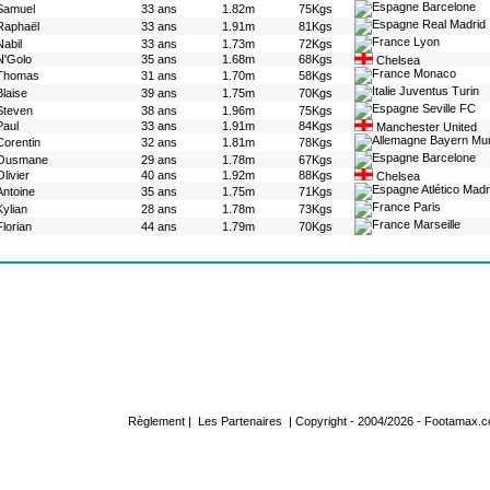
Barcelone
Samuel
33 ans
1.82m
75Kgs
Real Madrid
Raphaël
33 ans
1.91m
81Kgs
Lyon
Nabil
33 ans
1.73m
72Kgs
N'Golo
35 ans
1.68m
68Kgs
Chelsea
Monaco
Thomas
31 ans
1.70m
58Kgs
Juventus Turin
Blaise
39 ans
1.75m
70Kgs
Seville FC
Steven
38 ans
1.96m
75Kgs
Paul
33 ans
1.91m
84Kgs
Manchester United
Bayern Mu
Corentin
32 ans
1.81m
78Kgs
Barcelone
Ousmane
29 ans
1.78m
67Kgs
Olivier
40 ans
1.92m
88Kgs
Chelsea
Atlético Madr
Antoine
35 ans
1.75m
71Kgs
Paris
Kylian
28 ans
1.78m
73Kgs
Marseille
Florian
44 ans
1.79m
70Kgs
Règlement
|
Les Partenaires
| Copyright - 2004/2026 -
Footamax.