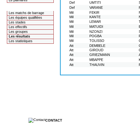
Le palmarès
Def
UMTITI
Def
VARANE
La coupe du monde 2018
Mil
FEKIR
Les matchs de barrage
Mil
KANTE
Les équipes qualifiées
Mil
LEMAR
Les stades
Mil
MATUIDI
Les effectifs
Les groupes
Mil
NZONZI
Mil
POGBA
Les résultats
Mil
TOLISSO
Les statistiques
Att
DEMBELE
Att
GIROUD
Att
GRIEZMANN
Att
MBAPPE
Att
THAUVIN
CONTACT