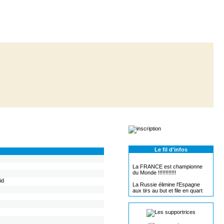
Le fil d'infos
La FRANCE est championne
du Monde !!!!!!!!!!!!
id
La Russie élimine l'Espagne
aux tirs au but et file en quart
de finale
La France bat l'Argentine 4-3 et
rejoint les quarts de finale