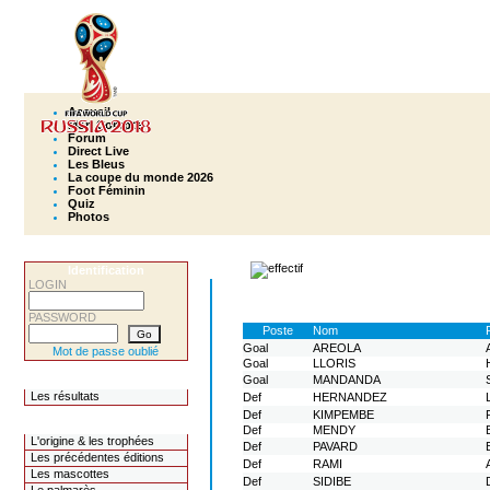
Accueil
Mon Compte
Forum
Direct Live
Les Bleus
La coupe du monde 2026
Foot Féminin
Quiz
Photos
Identification
LOGIN
PASSWORD
Poste
Nom
Goal
AREOLA
Mot de passe oublié
Goal
LLORIS
Goal
MANDANDA
Les Concours
Les résultats
Def
HERNANDEZ
Def
KIMPEMBE
L'historique
Def
MENDY
L'origine & les trophées
Def
PAVARD
Les précédentes éditions
Def
RAMI
Les mascottes
Def
SIDIBE
D