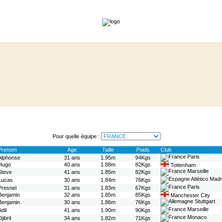
Pour quelle équipe :
Prenom
Age
Taille
Poids
Club
Paris
Alphonse
31 ans
1.95m
94Kgs
Hugo
40 ans
1.88m
82Kgs
Tottenham
Marseille
Steve
41 ans
1.85m
82Kgs
Atlético Madr
Lucas
30 ans
1.84m
76Kgs
Paris
Presnel
31 ans
1.83m
67Kgs
Benjamin
32 ans
1.85m
85Kgs
Manchester City
Stuttgart
Benjamin
30 ans
1.86m
76Kgs
Marseille
Adil
41 ans
1.90m
90Kgs
Monaco
jibril
34 ans
1.82m
71Kgs