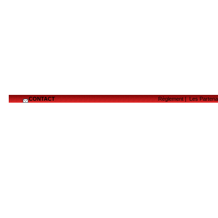
CONTACT
Règlement
|
Les Partena