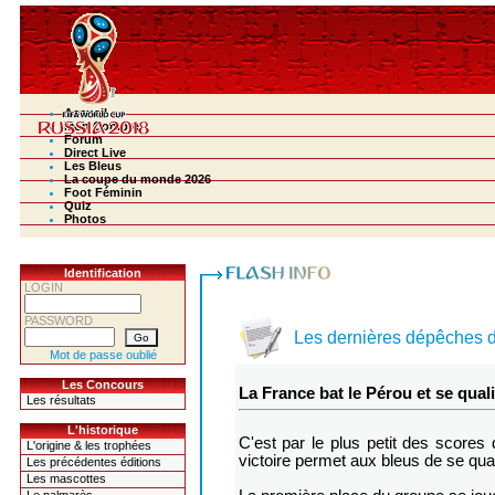
Accueil
Mon Compte
Forum
Direct Live
Les Bleus
La coupe du monde 2026
Foot Féminin
Quiz
Photos
Identification
LOGIN
PASSWORD
Les dernières dépêches 
Mot de passe oublié
Les Concours
La France bat le Pérou et se quali
Les résultats
L'historique
C'est par le plus petit des scores
L'origine & les trophées
victoire permet aux bleus de se quali
Les précédentes éditions
Les mascottes