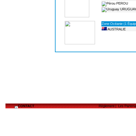
PEROU
URUGUA
Zone Océanie (1 Équip
AUSTRALIE
CONTACT
Règlement
|
Les Partena