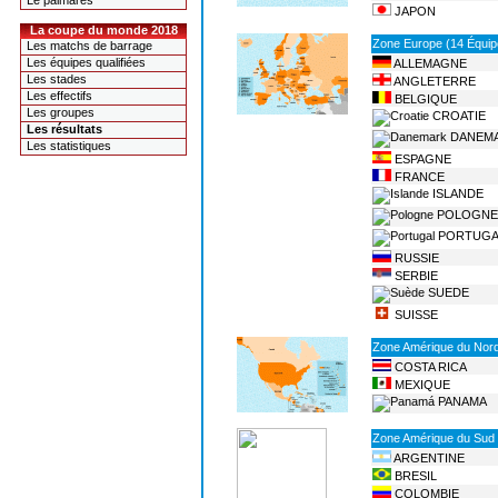
Le palmarès
JAPON
La coupe du monde 2018
Zone Europe (14 Équip
Les matchs de barrage
Les équipes qualifiées
ALLEMAGNE
Les stades
ANGLETERRE
Les effectifs
BELGIQUE
Les groupes
CROATIE
Les résultats
DANEM
Les statistiques
ESPAGNE
FRANCE
ISLANDE
POLOGNE
PORTUGA
RUSSIE
SERBIE
SUEDE
SUISSE
Zone Amérique du Nord,
COSTA RICA
MEXIQUE
PANAMA
Zone Amérique du Sud 
ARGENTINE
BRESIL
COLOMBIE