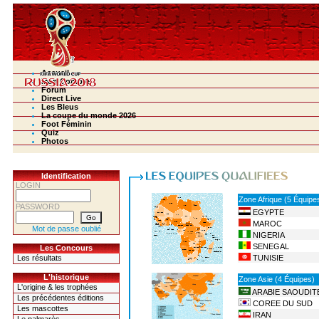
Accueil
Mon Compte
Forum
Direct Live
Les Bleus
La coupe du monde 2026
Foot Féminin
Quiz
Photos
Identification
LOGIN
Zone Afrique (5 Équipe
PASSWORD
EGYPTE
MAROC
Mot de passe oublié
NIGERIA
SENEGAL
Les Concours
Les résultats
TUNISIE
L'historique
Zone Asie (4 Équipes)
L'origine & les trophées
ARABIE SAOUDIT
Les précédentes éditions
COREE DU SUD
Les mascottes
IRAN