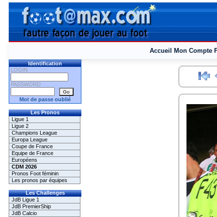
Accueil
Mon Compte
Identification
LOGIN
PASSWORD
Mot de passe oublié
Les Pronos
Ligue 1
Ligue 2
Champions League
Europa League
Coupe de France
Equipe de France
Européens
CDM 2026
Pronos Foot féminin
Les pronos par équipes
Les Challenges
JdB Ligue 1
JdB PremierShip
JdB Calcio