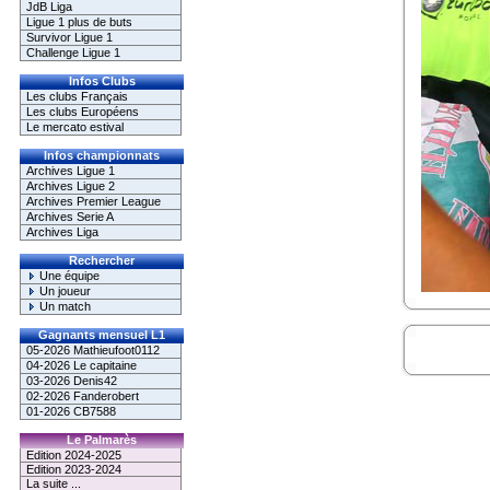
JdB Liga
Ligue 1 plus de buts
Survivor Ligue 1
Challenge Ligue 1
Infos Clubs
Les clubs Français
Les clubs Européens
Le mercato estival
Infos championnats
Archives Ligue 1
Archives Ligue 2
Archives Premier League
Archives Serie A
Archives Liga
Rechercher
Une équipe
Un joueur
Un match
Gagnants mensuel L1
05-2026 Mathieufoot0112
04-2026 Le capitaine
03-2026 Denis42
02-2026 Fanderobert
01-2026 CB7588
Le Palmarès
Edition 2024-2025
Edition 2023-2024
La suite ...