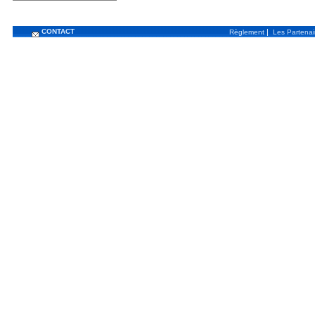
CONTACT
|
Règlement
Les Partenai