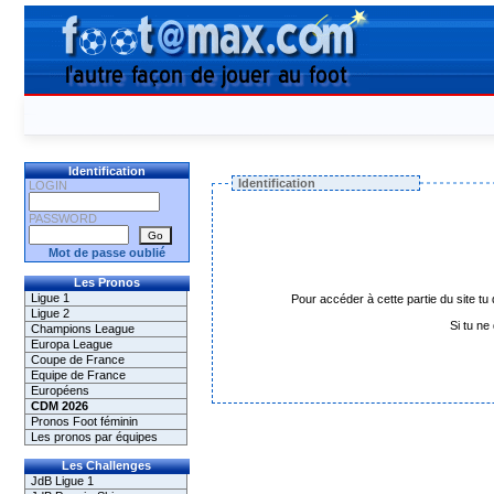
Identification
Identification
LOGIN
PASSWORD
Mot de passe oublié
Les Pronos
Ligue 1
Pour accéder à cette partie du site tu 
Ligue 2
Si tu ne
Champions League
Europa League
Coupe de France
Equipe de France
Européens
CDM 2026
Pronos Foot féminin
Les pronos par équipes
Les Challenges
JdB Ligue 1