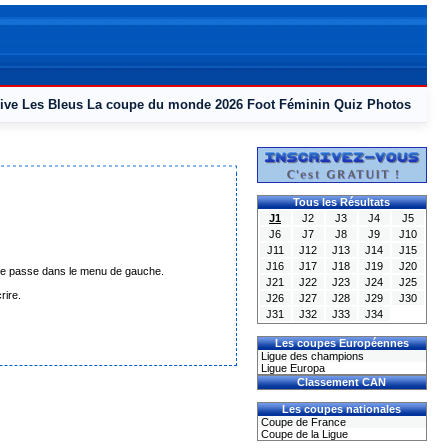
ive
Les Bleus
La coupe du monde 2026
Foot Féminin
Quiz
Photos
Tous les Résultats
J1
J2
J3
J4
J5
J6
J7
J8
J9
J10
J11
J12
J13
J14
J15
J16
J17
J18
J19
J20
mot de passe dans le menu de gauche.
J21
J22
J23
J24
J25
rire.
J26
J27
J28
J29
J30
J31
J32
J33
J34
Les coupes Européennes
Ligue des champions
Ligue Europa
Classement CAN
Les coupes nationales
Coupe de France
Coupe de la Ligue