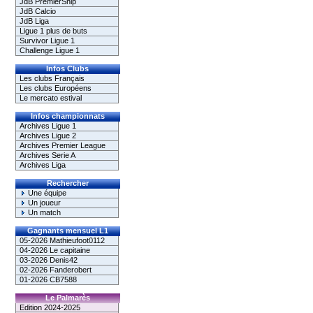
JdB PremierShip
JdB Calcio
JdB Liga
Ligue 1 plus de buts
Survivor Ligue 1
Challenge Ligue 1
Infos Clubs
Les clubs Français
Les clubs Européens
Le mercato estival
Infos championnats
Archives Ligue 1
Archives Ligue 2
Archives Premier League
Archives Serie A
Archives Liga
Rechercher
Une équipe
Un joueur
Un match
Gagnants mensuel L1
05-2026 Mathieufoot0112
04-2026 Le capitaine
03-2026 Denis42
02-2026 Fanderobert
01-2026 CB7588
Le Palmarès
Edition 2024-2025