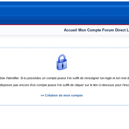
Accueil
Mon Compte
Forum
Direct L
dois t'identifier. Si tu possèdes un compte joueur il te suffit de renseigner ton login et ton 
 disposes pas encore d'un compte joueur il te suffit de cliquer sur le lien ci-dessous pour t'insc
>> Création de mon compte