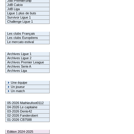
JdB PremierShip
JdB Calcio
JdB Liga
Ligue 1 plus de buts
Survivor Ligue 1
Challenge Ligue 1
Infos Clubs
Les clubs Français
Les clubs Européens
Le mercato estival
Infos championnats
Archives Ligue 1
Archives Ligue 2
Archives Premier League
Archives Serie A
Archives Liga
Rechercher
Une équipe
Un joueur
Un match
Gagnants mensuel L1
05-2026 Mathieufoot0112
04-2026 Le capitaine
03-2026 Denis42
02-2026 Fanderobert
01-2026 CB7588
Le Palmarès
Edition 2024-2025