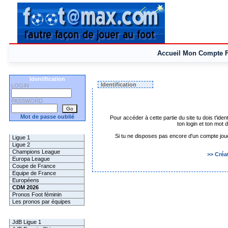
Accueil
Mon Compte
Identification
Identification
LOGIN
PASSWORD
Mot de passe oublié
Pour accéder à cette partie du site tu dois t'iden
ton login et ton mot
Les Pronos
Si tu ne disposes pas encore d'un compte joueur 
Ligue 1
Ligue 2
Champions League
>> Créa
Europa League
Coupe de France
Equipe de France
Européens
CDM 2026
Pronos Foot féminin
Les pronos par équipes
Les Challenges
JdB Ligue 1