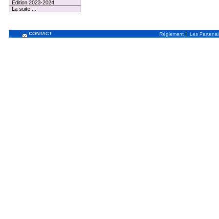
Edition 2023-2024
La suite ...
CONTACT
|
Règlement
Les Partenai