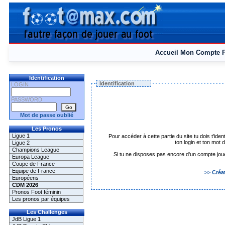
Accueil
Mon Compte
Identification
Identification
LOGIN
PASSWORD
Mot de passe oublié
Les Pronos
Ligue 1
Pour accéder à cette partie du site tu dois t'iden
ton login et ton mot
Ligue 2
Champions League
Si tu ne disposes pas encore d'un compte joueur 
Europa League
Coupe de France
Equipe de France
>> Créa
Européens
CDM 2026
Pronos Foot féminin
Les pronos par équipes
Les Challenges
JdB Ligue 1