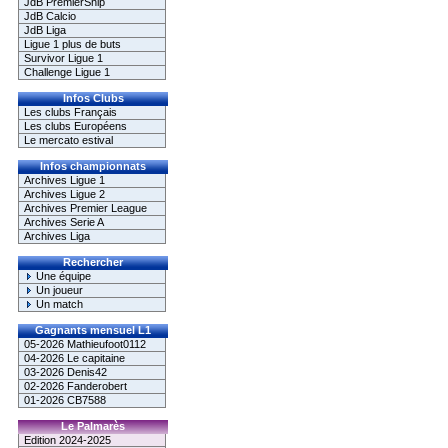
JdB PremierShip
JdB Calcio
JdB Liga
Ligue 1 plus de buts
Survivor Ligue 1
Challenge Ligue 1
Infos Clubs
Les clubs Français
Les clubs Européens
Le mercato estival
Infos championnats
Archives Ligue 1
Archives Ligue 2
Archives Premier League
Archives Serie A
Archives Liga
Rechercher
Une équipe
Un joueur
Un match
Gagnants mensuel L1
05-2026 Mathieufoot0112
04-2026 Le capitaine
03-2026 Denis42
02-2026 Fanderobert
01-2026 CB7588
Le Palmarès
Edition 2024-2025