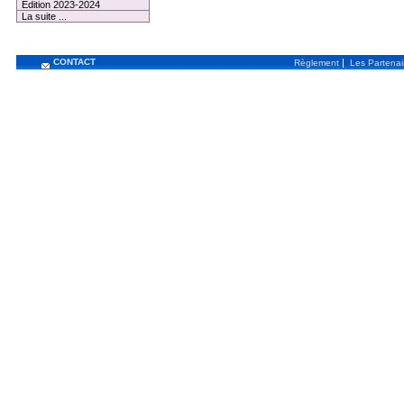
Edition 2023-2024
La suite ...
CONTACT
|
Règlement
Les Partenai