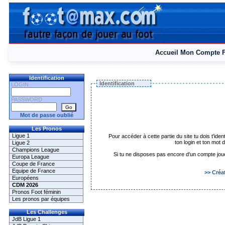
Accueil
Mon Compte
Identification
Identification
LOGIN
PASSWORD
Mot de passe oublié
Les Pronos
Ligue 1
Pour accéder à cette partie du site tu dois t'iden
ton login et ton mot
Ligue 2
Champions League
Si tu ne disposes pas encore d'un compte joueur 
Europa League
Coupe de France
Equipe de France
>> Créa
Européens
CDM 2026
Pronos Foot féminin
Les pronos par équipes
Les Challenges
JdB Ligue 1