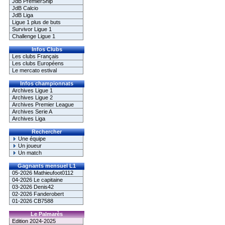
JdB PremierShip
JdB Calcio
JdB Liga
Ligue 1 plus de buts
Survivor Ligue 1
Challenge Ligue 1
Infos Clubs
Les clubs Français
Les clubs Européens
Le mercato estival
Infos championnats
Archives Ligue 1
Archives Ligue 2
Archives Premier League
Archives Serie A
Archives Liga
Rechercher
Une équipe
Un joueur
Un match
Gagnants mensuel L1
05-2026 Mathieufoot0112
04-2026 Le capitaine
03-2026 Denis42
02-2026 Fanderobert
01-2026 CB7588
Le Palmarès
Edition 2024-2025